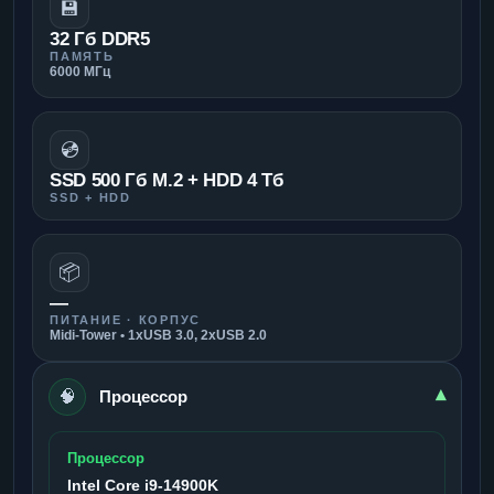
💾
32 Гб DDR5
ПАМЯТЬ
6000 МГц
💿
SSD 500 Гб M.2 + HDD 4 Тб
SSD + HDD
📦
—
ПИТАНИЕ · КОРПУС
Midi-Tower • 1xUSB 3.0, 2xUSB 2.0
🧠
▾
Процессор
Процессор
Intel Core i9-14900K