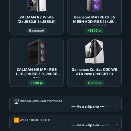
ZALMAN R2 White
Deepcool MATREXX 55
(2xUSB2.0 1xUSB3.0)
MESH ADD-RGB (1xUSB
3.0, 2xUSB 2.0)
Базовый
+2200 р.
ZALMAN N5 MF - RGB
Gamemax Contac COC WB
LED (1xUSB 3.0, 2xUSB
ATX case (2xUSB3.0)
2.0)
+200 р.
+2400 р.
🖥️
ОПЕРАЦИОННАЯ СИСТЕМА
--- Не выбрано ---
▾
📶
WI-FI / BLUETOOTH
--- Не выбрано ---
▾