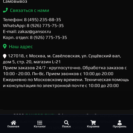
Самовывоз
Связаться с нами
Телефон: 8 (495) 235-88-35
WhatsApp: 8 (926) 775-75-35
E-mail: zakaz@gansor.ru
Корп. отдел: 8 (926) 775-75-35
Наш адрес
127018, г. Москва, м. Савёловская, ул. Сущёвский вал,
дом 5, стр. 20, магазин L-21
Прием заказов 24/7 - круглосуточно. Обработка заказов с
10:00 - 20:00. Пн-Вс. Прием звонков с 10:00 до 20:00
Ежедневно по Московскому времени. Техническая помощь
и консультация по электронной почте с 10:00 до 20:00
2026
GANSOR.RU ™
- Официальный сайт магазина
компьютерной техники и электроники. Компьютеры
Главная
Каталог
Поиск
Корзина
Профиль
любого уровня и сложности.