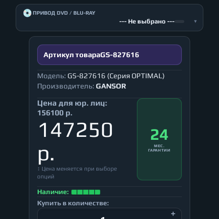
💿
ПРИВОД DVD / BLU-RAY
--- Не выбрано ---
▾
Артикул товара
GS-827616
Модель:
GS-827616 (Серия OPTIMAL)
Производитель:
GANSOR
Цена для юр. лиц:
156100 р.
147250
24
р.
МЕС.
ГАРАНТИИ
↕ Цена меняется при выборе
опций
Наличие:
Купить в количестве: