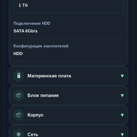
1 Тб
Подключение HDD
SATA 6Gb/s
Конфигурация накопителей
HDD
▾
🖥️
Материнская плата
▾
📦
Блок питания
▾
📦
Корпус
▾
🌐
Сеть