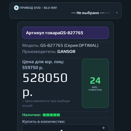
💿
ПРИВОД DVD / BLU-RAY
--- Не выбрано ---
▾
Артикул товара
GS-827765
Модель:
GS-827765 (Серия OPTIMAL)
Производитель:
GANSOR
Цена для юр. лиц:
559750 р.
528050
24
р.
МЕС.
ГАРАНТИИ
↕ Цена меняется при выборе
опций
Наличие:
Купить в количестве: