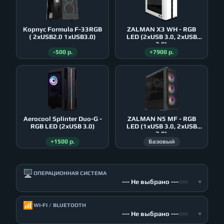
Корпус Formula F-33RGB
ZALMAN X3 WH - RGB
( 2xUSB2.0 1xUSB3.0)
LED (2xUSB 3.0, 2xUSB
2.0)
-500 р.
+7900 р.
Aerocool Splinter Duo-G -
ZALMAN N5 MF - RGB
RGB LED (2xUSB 3.0)
LED (1xUSB 3.0, 2xUSB
2.0)
+1500 р.
Базовый
🖥️
ОПЕРАЦИОННАЯ СИСТЕМА
--- Не выбрано ---
▾
📶
WI-FI / BLUETOOTH
--- Не выбрано ---
▾