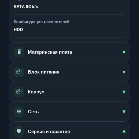
SATA 6Gb/s
Конфигурация накопителей
HDD
▾
🖥️
Материнская плата
▾
📦
Блок питания
▾
📦
Корпус
▾
🌐
Сеть
🛡️
▾
Сервис и гарантия