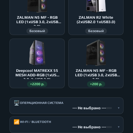
ZALMAN N5 MF - RGB
ZALMAN R2 White
LED (1xUSB 3.0, 2xUSB
(2xUSB2.0 1xUSB3.0)
2.0)
Базовый
Базовый
Deepcool MATREXX 55
ZALMAN N5 MF - RGB
MESH ADD-RGB (1xUSB
LED (1xUSB 3.0, 2xUSB
3.0, 2xUSB 2.0)
2.0)
+2200 р.
+200 р.
🖥️
ОПЕРАЦИОННАЯ СИСТЕМА
--- Не выбрано ---
▾
📶
WI-FI / BLUETOOTH
--- Не выбрано ---
▾