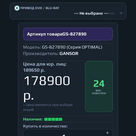
💿
ПРИВОД DVD / BLU-RAY
--- Не выбрано ---
▾
Артикул товара
GS-827890
Модель:
GS-827890 (Серия OPTIMAL)
Производитель:
GANSOR
Цена для юр. лиц:
189650 р.
178900
24
р.
МЕС.
ГАРАНТИИ
↕ Цена меняется при выборе
опций
Наличие:
Купить в количестве: