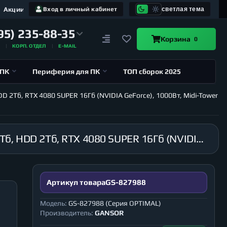
Акции
Вход в личный кабинет
светлая тема
95) 235-88-35
Корзина
0
А
КОРП. ОТДЕЛ
E-MAIL
 ПК
Периферия для ПК
ТОП сборок 2025
D 2Тб, RTX 4080 SUPER 16Гб (NVIDIA GeForce), 1000Вт, Midi-Tower
Компьютер GANSOR-827988 Intel i9-14900K 3.2 ГГц, B760M, 64Гб DDR5 6000 МГц, SSD M.2 1Тб, HDD 2Тб, RTX 4080 SUPER 16Гб (NVIDIA GeForce), 1000Вт, Midi-Tower (Серия OPTIMAL)
Артикул товара
GS-827988
Модель:
GS-827988 (Серия OPTIMAL)
Производитель:
GANSOR