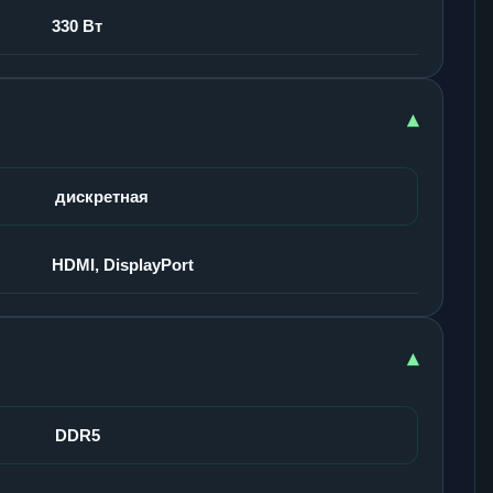
330 Вт
▾
дискретная
HDMI, DisplayPort
▾
DDR5