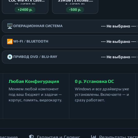
COC WB ATX case
33RGB ( 2xUSB2.0
(2xUSB3.0)
1xUSB3.0)
+2400 р.
-500 р.
🖥️
--- Не выбрано ---
ОПЕРАЦИОННАЯ СИСТЕМА
📶
--- Не выбрано ---
WI-FI / BLUETOOTH
💿
--- Не выбрано ---
ПРИВОД DVD / BLU-RAY
Любая Конфигурация
0 р. Установка ОС
Меняем любой компонент
Windows и все драйверы уже
под ваш бюджет и задачи —
установлены. Включаете — и
корпус, память, видеокарту.
сразу работает.
писание
Гарантия и Сервис
Результаты тест