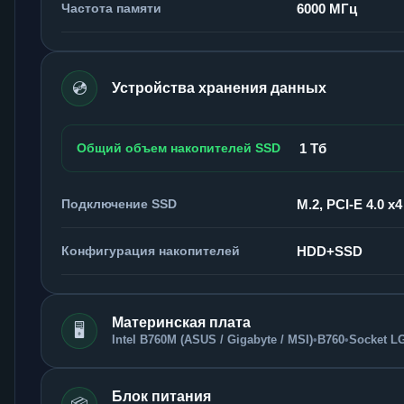
Частота памяти
6000 МГц
💿
Устройства хранения данных
Общий объем накопителей SSD
1 Тб
Подключение SSD
M.2, PCI-E 4.0 x4
Конфигурация накопителей
HDD+SSD
Материнская плата
🖥️
Intel B760M (ASUS / Gigabyte / MSI)
•
B760
•
Socket L
Блок питания