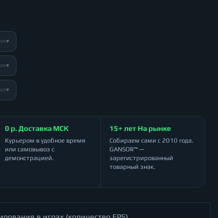
▾
▾
▾
0 р. Доставка МСК
15+ лет На рынке
Курьером в удобное время
Собираем сами с 2010 года.
или самовывоз с
GANSOR™ —
демонстрацией.
зарегистрированный
товарный знак.
ирования в играх (количество FPS)