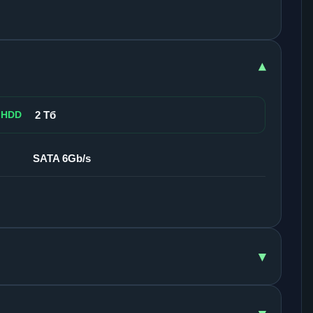
▾
 HDD
2 Тб
SATA 6Gb/s
▾