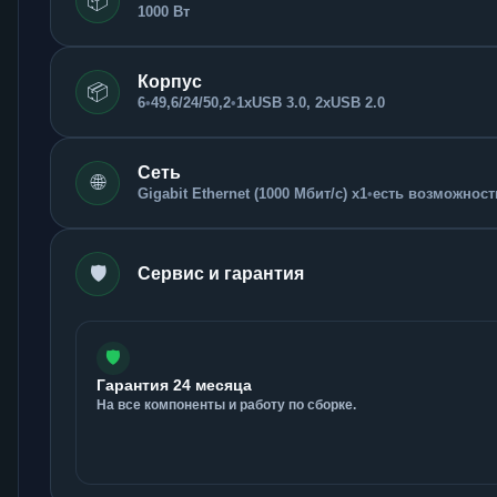
📦
1000 Вт
Корпус
📦
6
•
49,6/24/50,2
•
1xUSB 3.0, 2xUSB 2.0
Сеть
🌐
Gigabit Ethernet (1000 Мбит/с) x1
•
есть возможность
🛡️
Сервис и гарантия
🛡️
Гарантия 24 месяца
На все компоненты и работу по сборке.