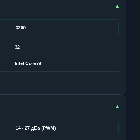
▾
3200
32
Intel Core i9
▾
14 - 27 дБа (PWM)