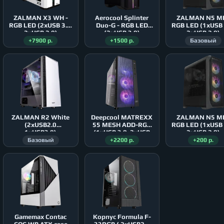
ZALMAN X3 WH -
Aerocool Splinter
ZALMAN N5 MF
RGB LED (2xUSB 3.0,
Duo-G - RGB LED
RGB LED (1xUSB 
2xUSB 2.0)
(2xUSB 3.0)
2xUSB 2.0)
+7900 р.
+1500 р.
Базовый
ZALMAN R2 White
Deepcool MATREXX
ZALMAN N5 MF
(2xUSB2.0
55 MESH ADD-RGB
RGB LED (1xUSB 
1xUSB3.0)
(1xUSB 3.0, 2xUSB
2xUSB 2.0)
2.0)
Базовый
+2200 р.
+200 р.
Gamemax Contac
Корпус Formula F-