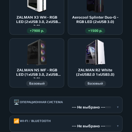
ZALMAN X3 WH - RGB
Aerocool Splinter Duo-G -
LED (2xUSB 3.0, 2xUSB
RGB LED (2xUSB 3.0)
2.0)
+7900 р.
+1500 р.
ZALMAN N5 MF - RGB
ZALMAN R2 White
LED (1xUSB 3.0, 2xUSB
(2xUSB2.0 1xUSB3.0)
2.0)
Базовый
Базовый
🖥️
ОПЕРАЦИОННАЯ СИСТЕМА
--- Не выбрано ---
▾
📶
WI-FI / BLUETOOTH
--- Не выбрано ---
▾