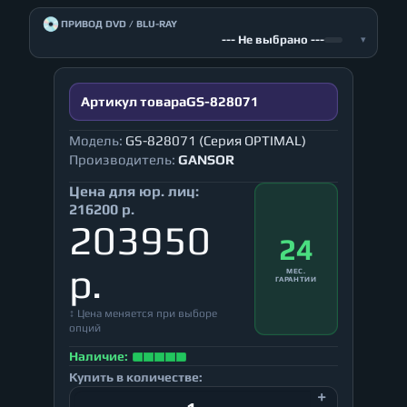
💿
ПРИВОД DVD / BLU-RAY
--- Не выбрано ---
▾
Артикул товара
GS-828071
Модель:
GS-828071 (Серия OPTIMAL)
Производитель:
GANSOR
Цена для юр. лиц:
216200 р.
203950
24
р.
МЕС.
ГАРАНТИИ
↕ Цена меняется при выборе
опций
Наличие:
Купить в количестве: