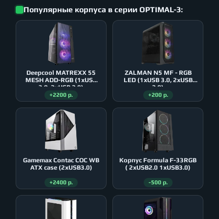
Популярные корпуса в серии OPTIMAL-3:
Deepcool MATREXX 55
ZALMAN N5 MF - RGB
MESH ADD-RGB (1xUSB
LED (1xUSB 3.0, 2xUSB
3.0, 2xUSB 2.0)
2.0)
+2200 р.
+200 р.
Gamemax Contac COC WB
Корпус Formula F-33RGB
ATX case (2xUSB3.0)
( 2xUSB2.0 1xUSB3.0)
+2400 р.
-500 р.