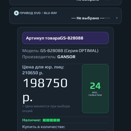
💿
ПРИВОД DVD / BLU-RAY
--- Не выбрано ---
▾
Артикул товара
GS-828088
Модель:
GS-828088 (Серия OPTIMAL)
Производитель:
GANSOR
Цена для юр. лиц:
210650 р.
198750
24
р.
МЕС.
ГАРАНТИИ
↕ Цена меняется при выборе
опций
Наличие:
Купить в количестве: