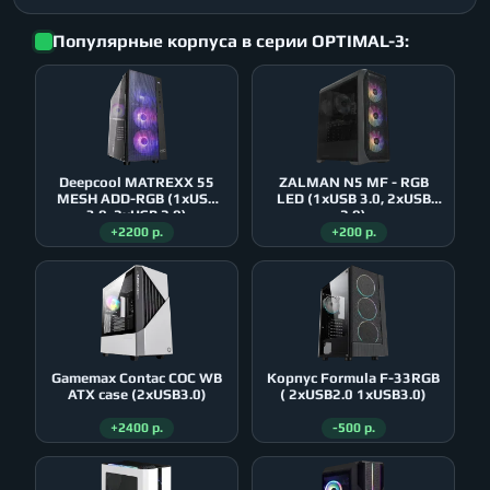
Популярные корпуса в серии OPTIMAL-3:
Deepcool MATREXX 55
ZALMAN N5 MF - RGB
MESH ADD-RGB (1xUSB
LED (1xUSB 3.0, 2xUSB
3.0, 2xUSB 2.0)
2.0)
+2200 р.
+200 р.
Gamemax Contac COC WB
Корпус Formula F-33RGB
ATX case (2xUSB3.0)
( 2xUSB2.0 1xUSB3.0)
+2400 р.
-500 р.