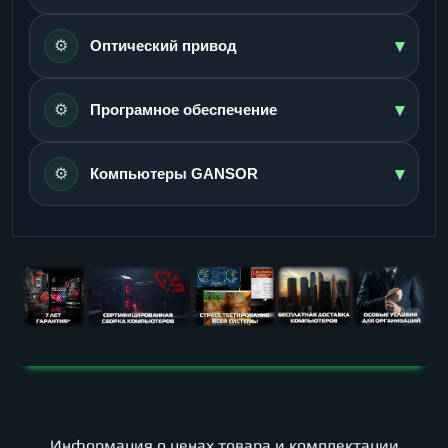
▾
⚙️
Оптический привод
▾
⚙️
Програмное обеспечение
▾
⚙️
Компьютеры GANSOR
Информация о ценах товара и комплектации