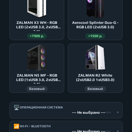
ZALMAN X3 WH - RGB
Aerocool Splinter Duo-G -
LED (2xUSB 3.0, 2xUSB
RGB LED (2xUSB 3.0)
2.0)
+7900 р.
+1500 р.
ZALMAN N5 MF - RGB
ZALMAN R2 White
LED (1xUSB 3.0, 2xUSB
(2xUSB2.0 1xUSB3.0)
2.0)
Базовый
Базовый
🖥️
ОПЕРАЦИОННАЯ СИСТЕМА
--- Не выбрано ---
▾
📶
WI-FI / BLUETOOTH
--- Не выбрано ---
▾