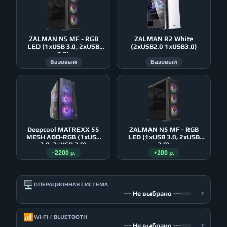
ZALMAN N5 MF - RGB
ZALMAN R2 White
LED (1xUSB 3.0, 2xUSB
(2xUSB2.0 1xUSB3.0)
2.0)
Базовый
Базовый
Deepcool MATREXX 55
ZALMAN N5 MF - RGB
MESH ADD-RGB (1xUSB
LED (1xUSB 3.0, 2xUSB
3.0, 2xUSB 2.0)
2.0)
+2200 р.
+200 р.
🖥️
ОПЕРАЦИОННАЯ СИСТЕМА
--- Не выбрано ---
▾
📶
WI-FI / BLUETOOTH
--- Не выбрано ---
▾