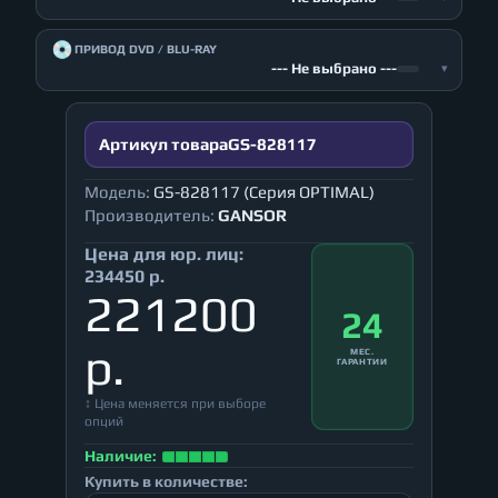
💿
ПРИВОД DVD / BLU-RAY
--- Не выбрано ---
▾
Артикул товара
GS-828117
Модель:
GS-828117 (Серия OPTIMAL)
Производитель:
GANSOR
Цена для юр. лиц:
234450 р.
221200
24
р.
МЕС.
ГАРАНТИИ
↕ Цена меняется при выборе
опций
Наличие:
Купить в количестве: