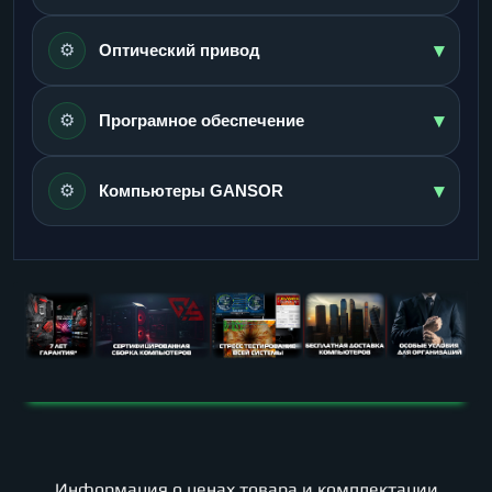
▾
⚙️
Оптический привод
▾
⚙️
Програмное обеспечение
▾
⚙️
Компьютеры GANSOR
Информация о ценах товара и комплектации