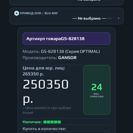
💿
ПРИВОД DVD / BLU-RAY
--- Не выбрано ---
▾
Артикул товара
GS-828138
Модель:
GS-828138 (Серия OPTIMAL)
Производитель:
GANSOR
Цена для юр. лиц:
265350 р.
250350
24
р.
МЕС.
ГАРАНТИИ
↕ Цена меняется при выборе
опций
Наличие:
Купить в количестве: