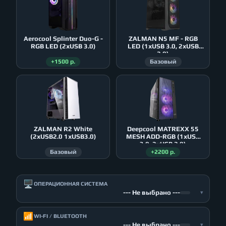
Aerocool Splinter Duo-G -
ZALMAN N5 MF - RGB
RGB LED (2xUSB 3.0)
LED (1xUSB 3.0, 2xUSB
2.0)
+1500 р.
Базовый
ZALMAN R2 White
Deepcool MATREXX 55
(2xUSB2.0 1xUSB3.0)
MESH ADD-RGB (1xUSB
3.0, 2xUSB 2.0)
Базовый
+2200 р.
🖥️
ОПЕРАЦИОННАЯ СИСТЕМА
--- Не выбрано ---
▾
📶
WI-FI / BLUETOOTH
--- Не выбрано ---
▾