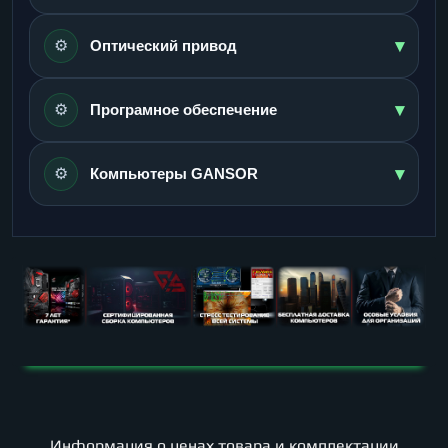
▾
⚙️
Оптический привод
▾
⚙️
Програмное обеспечение
▾
⚙️
Компьютеры GANSOR
Информация о ценах товара и комплектации