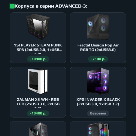
Корпуса в серии ADVANCED-3:
1STPLAYER STEAM PUNK
Fractal Design Pop Air
SP8 (2xUSB 2.0, 1xUSB
RGB TG (2xUSB3.0)
3.0)
-10900 р.
-7100 р.
ZALMAN X3 WH - RGB
XPG INVADER X BLACK
LED (2xUSB 3.0, 2xUSB
(2xUSB 3.0, 1xUSB 3.2)
2.0)
-10400 р.
Базовый