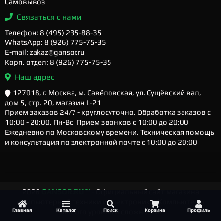
Самовывоз
Связаться с нами
Телефон: 8 (495) 235-88-35
WhatsApp: 8 (926) 775-75-35
E-mail: zakaz@gansor.ru
Корп. отдел: 8 (926) 775-75-35
Наш адрес
127018, г. Москва, м. Савёловская, ул. Сущёвский вал,
дом 5, стр. 20, магазин L-21
Прием заказов 24/7 - круглосуточно. Обработка заказов с
10:00 - 20:00. Пн-Вс. Прием звонков с 10:00 до 20:00
Ежедневно по Московскому времени. Техническая помощь
и консультация по электронной почте с 10:00 до 20:00
2026
GANSOR.RU ™
- Официальный сайт магазина
компьютерной техники и электроники. Компьютеры
Главная
Каталог
Поиск
Корзина
Профиль
любого уровня и сложности.