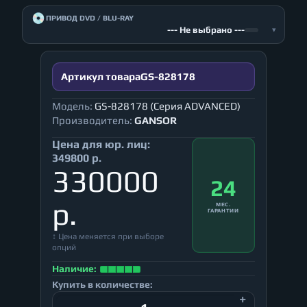
💿
ПРИВОД DVD / BLU-RAY
--- Не выбрано ---
▾
Артикул товара
GS-828178
Модель:
GS-828178 (Серия ADVANCED)
Производитель:
GANSOR
Цена для юр. лиц:
349800 р.
330000
24
р.
МЕС.
ГАРАНТИИ
↕ Цена меняется при выборе
опций
Наличие:
Купить в количестве: