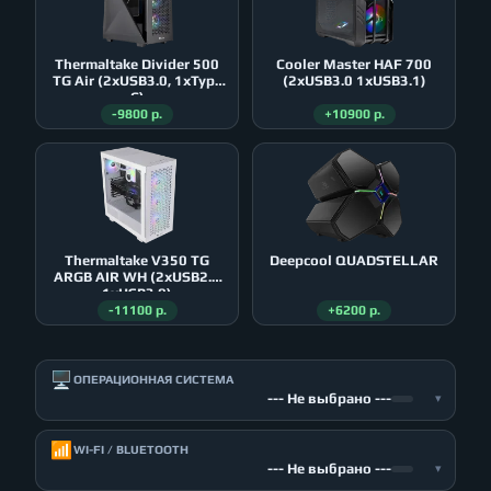
Thermaltake Divider 500
Cooler Master HAF 700
TG Air (2xUSB3.0, 1xType
(2xUSB3.0 1xUSB3.1)
C)
-9800 р.
+10900 р.
Thermaltake V350 TG
Deepcool QUADSTELLAR
ARGB AIR WH (2xUSB2.0
1xUSB3.0)
-11100 р.
+6200 р.
🖥️
ОПЕРАЦИОННАЯ СИСТЕМА
--- Не выбрано ---
▾
📶
WI-FI / BLUETOOTH
--- Не выбрано ---
▾