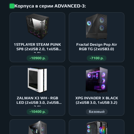
Корпуса в серии ADVANCED-3:
1STPLAYER STEAM PUNK
Fractal Design Pop Air
SP8 (2xUSB 2.0, 1xUSB
RGB TG (2xUSB3.0)
3.0)
-10900 р.
-7100 р.
ZALMAN X3 WH - RGB
XPG INVADER X BLACK
LED (2xUSB 3.0, 2xUSB
(2xUSB 3.0, 1xUSB 3.2)
2.0)
-10400 р.
Базовый