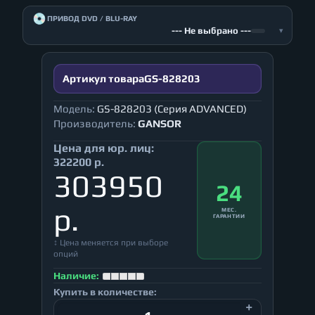
💿
ПРИВОД DVD / BLU-RAY
--- Не выбрано ---
▾
Артикул товара
GS-828203
Модель:
GS-828203 (Серия ADVANCED)
Производитель:
GANSOR
Цена для юр. лиц:
322200 р.
303950
24
р.
МЕС.
ГАРАНТИИ
↕ Цена меняется при выборе
опций
Наличие:
Купить в количестве: