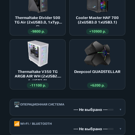
Thermaltake Divider 500
Cooler Master HAF 700
TG Air (2xUSB3.0, 1xType
(2xUSB3.0 1xUSB3.1)
C)
-9800 р.
+10900 р.
Thermaltake V350 TG
Deepcool QUADSTELLAR
ARGB AIR WH (2xUSB2.0
1xUSB3.0)
-11100 р.
+6200 р.
🖥️
ОПЕРАЦИОННАЯ СИСТЕМА
--- Не выбрано ---
▾
📶
WI-FI / BLUETOOTH
--- Не выбрано ---
▾