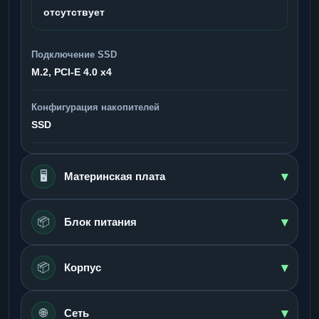
отсутствует
Подключение SSD
M.2, PCI-E 4.0 x4
Конфигурация накопителей
SSD
▾
🖥️
Материнская плата
▾
📦
Блок питания
▾
📦
Корпус
▾
🌐
Сеть