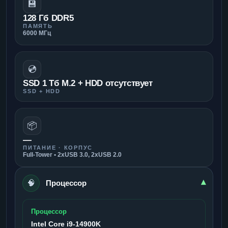
💾
128 Гб DDR5
ПАМЯТЬ
6000 МГц
💿
SSD 1 Тб M.2 + HDD отсутствует
SSD + HDD
📦
—
ПИТАНИЕ · КОРПУС
Full-Tower • 2xUSB 3.0, 2xUSB 2.0
🧠
▾
Процессор
Процессор
Intel Core i9-14900K