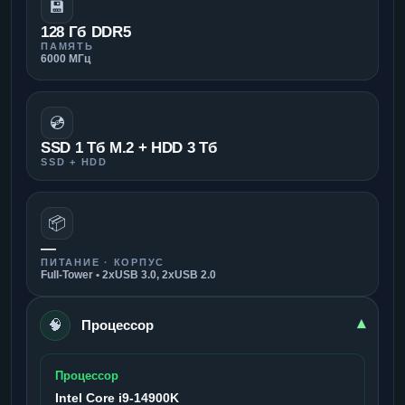
💾
128 Гб DDR5
ПАМЯТЬ
6000 МГц
💿
SSD 1 Тб M.2 + HDD 3 Тб
SSD + HDD
📦
—
ПИТАНИЕ · КОРПУС
Full-Tower • 2xUSB 3.0, 2xUSB 2.0
🧠
▾
Процессор
Процессор
Intel Core i9-14900K