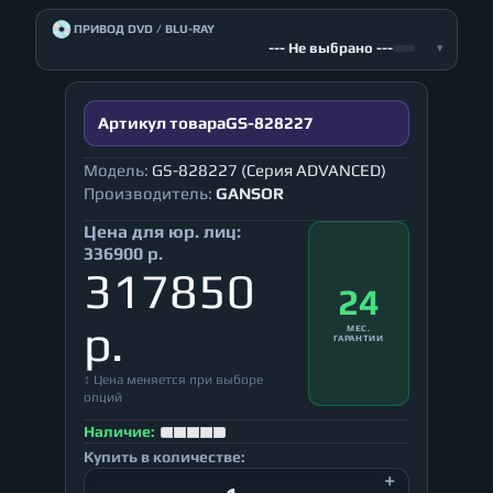
💿
ПРИВОД DVD / BLU-RAY
--- Не выбрано ---
▾
Артикул товара
GS-828227
Модель:
GS-828227 (Серия ADVANCED)
Производитель:
GANSOR
Цена для юр. лиц:
336900 р.
317850
24
р.
МЕС.
ГАРАНТИИ
↕ Цена меняется при выборе
опций
Наличие:
Купить в количестве: