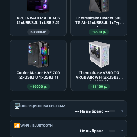
XPG INVADER X BLACK
Thermaltake Divider 500
(2xUSB 3.0, 1xUSB 3.2)
TG Air (2xUSB3.0, 1xType
C)
Базовый
-9800 р.
Cooler Master HAF 700
Thermaltake V350 TG
(2xUSB3.0 1xUSB3.1)
ARGB AIR WH (2xUSB2.0
1xUSB3.0)
+10900 р.
-11100 р.
🖥️
ОПЕРАЦИОННАЯ СИСТЕМА
--- Не выбрано ---
▾
📶
WI-FI / BLUETOOTH
--- Не выбрано ---
▾