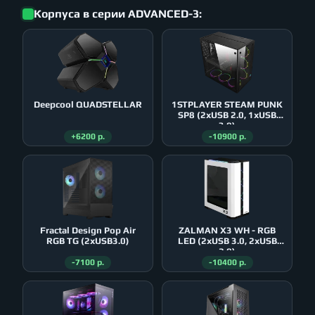
Корпуса в серии ADVANCED-3:
Deepcool QUADSTELLAR
1STPLAYER STEAM PUNK
SP8 (2xUSB 2.0, 1xUSB
3.0)
+6200 р.
-10900 р.
Fractal Design Pop Air
ZALMAN X3 WH - RGB
RGB TG (2xUSB3.0)
LED (2xUSB 3.0, 2xUSB
2.0)
-7100 р.
-10400 р.