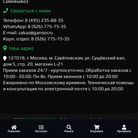
Самовывоз
Связаться с нами
Телефон: 8 (495) 235-88-35
WhatsApp: 8 (926) 775-75-35
E-mail: zakaz@gansor.ru
Корп. отдел: 8 (926) 775-75-35
Наш адрес
127018, г. Москва, м. Савёловская, ул. Сущёвский вал,
дом 5, стр. 20, магазин L-21
Прием заказов 24/7 - круглосуточно. Обработка заказов с
10:00 - 20:00. Пн-Вс. Прием звонков с 10:00 до 20:00
Ежедневно по Московскому времени. Техническая помощь
и консультация по электронной почте с 10:00 до 20:00
2026
GANSOR.RU ™
- Официальный сайт магазина
компьютерной техники и электроники. Компьютеры
Главная
Каталог
Поиск
Корзина
Профиль
любого уровня и сложности.