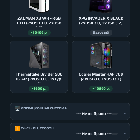
ZALMAN X3 WH - RGB
XPG INVADER X BLACK
LED (2xUSB 3.0, 2xUSB
(2xUSB 3.0, 1xUSB 3.2)
2.0)
-10400 р.
Базовый
Thermaltake Divider 500
Cooler Master HAF 700
TG Air (2xUSB3.0, 1xType
(2xUSB3.0 1xUSB3.1)
C)
-9800 р.
+10900 р.
🖥️
ОПЕРАЦИОННАЯ СИСТЕМА
--- Не выбрано ---
▾
📶
WI-FI / BLUETOOTH
--- Не выбрано ---
▾