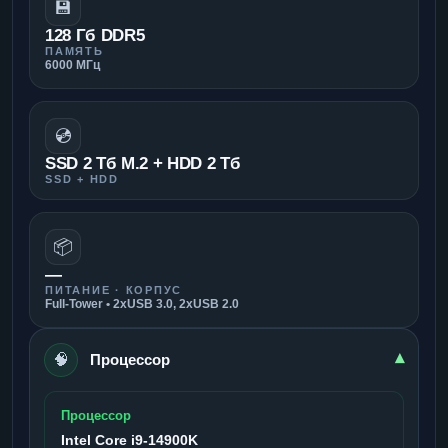
💾
128 Гб DDR5
ПАМЯТЬ
6000 МГц
💿
SSD 2 Тб M.2 + HDD 2 Тб
SSD + HDD
📦
—
ПИТАНИЕ · КОРПУС
Full-Tower • 2xUSB 3.0, 2xUSB 2.0
🧠
▾
Процессор
Процессор
Intel Core i9-14900K