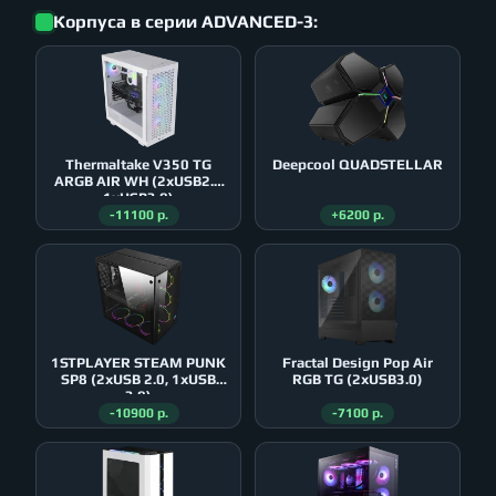
Корпуса в серии ADVANCED-3:
Thermaltake V350 TG
Deepcool QUADSTELLAR
ARGB AIR WH (2xUSB2.0
1xUSB3.0)
-11100 р.
+6200 р.
1STPLAYER STEAM PUNK
Fractal Design Pop Air
SP8 (2xUSB 2.0, 1xUSB
RGB TG (2xUSB3.0)
3.0)
-10900 р.
-7100 р.