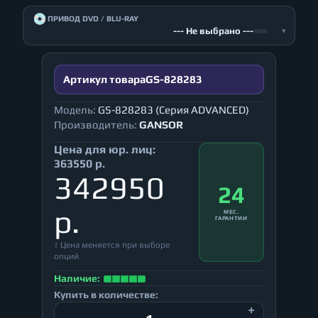
💿
ПРИВОД DVD / BLU-RAY
--- Не выбрано ---
▾
Артикул товара
GS-828283
Модель:
GS-828283 (Серия ADVANCED)
Производитель:
GANSOR
Цена для юр. лиц:
363550 р.
342950
24
р.
МЕС.
ГАРАНТИИ
↕ Цена меняется при выборе
опций
Наличие:
Купить в количестве: