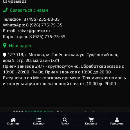
Самовывоз
Связаться с нами
Телефон: 8 (495) 235-88-35
WhatsApp: 8 (926) 775-75-35
E-mail: zakaz@gansor.ru
Корп. отдел: 8 (926) 775-75-35
Наш адрес
127018, г. Москва, м. Савёловская, ул. Сущёвский вал,
дом 5, стр. 20, магазин L-21
Прием заказов 24/7 - круглосуточно. Обработка заказов с
10:00 - 20:00. Пн-Вс. Прием звонков с 10:00 до 20:00
Ежедневно по Московскому времени. Техническая помощь
и консультация по электронной почте с 10:00 до 20:00
2026
GANSOR.RU ™
- Официальный сайт магазина
компьютерной техники и электроники. Компьютеры
Главная
Каталог
Поиск
Корзина
Профиль
любого уровня и сложности.