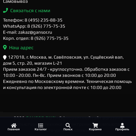
Самовывоз
Связаться с нами
Телефон: 8 (495) 235-88-35
WhatsApp: 8 (926) 775-75-35
E-mail: zakaz@gansor.ru
Корп. отдел: 8 (926) 775-75-35
Наш адрес
127018, г. Москва, м. Савёловская, ул. Сущёвский вал,
дом 5, стр. 20, магазин L-21
Прием заказов 24/7 - круглосуточно. Обработка заказов с
10:00 - 20:00. Пн-Вс. Прием звонков с 10:00 до 20:00
Ежедневно по Московскому времени. Техническая помощь
и консультация по электронной почте с 10:00 до 20:00
2026
GANSOR.RU ™
- Официальный сайт магазина
компьютерной техники и электроники. Компьютеры
Главная
Каталог
Поиск
Корзина
Профиль
любого уровня и сложности.