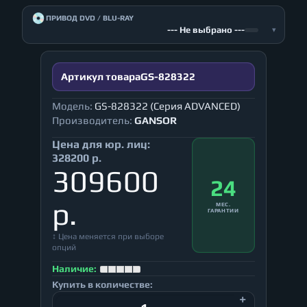
💿
ПРИВОД DVD / BLU-RAY
--- Не выбрано ---
▾
Артикул товара
GS-828322
Модель:
GS-828322 (Серия ADVANCED)
Производитель:
GANSOR
Цена для юр. лиц:
328200 р.
309600
24
р.
МЕС.
ГАРАНТИИ
↕ Цена меняется при выборе
опций
Наличие:
Купить в количестве: