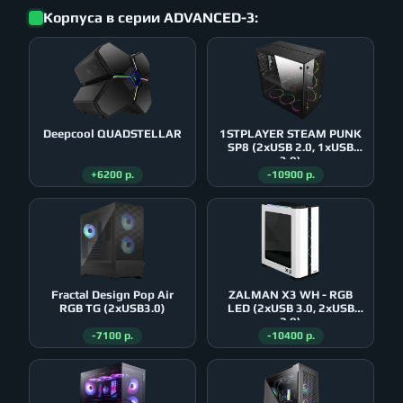
Корпуса в серии ADVANCED-3:
Deepcool QUADSTELLAR
1STPLAYER STEAM PUNK
SP8 (2xUSB 2.0, 1xUSB
3.0)
+6200 р.
-10900 р.
Fractal Design Pop Air
ZALMAN X3 WH - RGB
RGB TG (2xUSB3.0)
LED (2xUSB 3.0, 2xUSB
2.0)
-7100 р.
-10400 р.