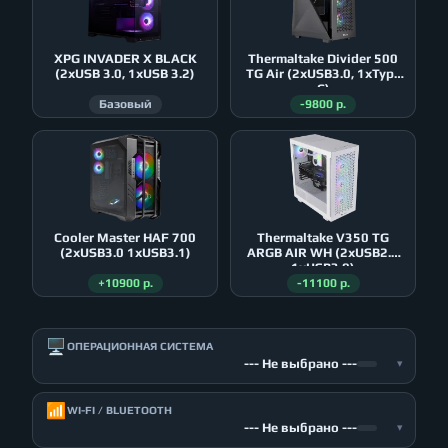
XPG INVADER X BLACK
Thermaltake Divider 500
(2xUSB 3.0, 1xUSB 3.2)
TG Air (2xUSB3.0, 1xType
C)
Базовый
-9800 р.
Cooler Master HAF 700
Thermaltake V350 TG
(2xUSB3.0 1xUSB3.1)
ARGB AIR WH (2xUSB2.0
1xUSB3.0)
+10900 р.
-11100 р.
🖥️
ОПЕРАЦИОННАЯ СИСТЕМА
--- Не выбрано ---
▾
📶
WI-FI / BLUETOOTH
--- Не выбрано ---
▾