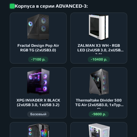
Корпуса в серии ADVANCED-3:
Fractal Design Pop Air
ZALMAN X3 WH - RGB
RGB TG (2xUSB3.0)
LED (2xUSB 3.0, 2xUSB
2.0)
-7100 р.
-10400 р.
XPG INVADER X BLACK
Thermaltake Divider 500
(2xUSB 3.0, 1xUSB 3.2)
TG Air (2xUSB3.0, 1xType
C)
Базовый
-9800 р.