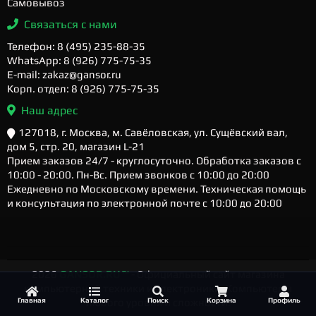
Самовывоз
Связаться с нами
Телефон: 8 (495) 235-88-35
WhatsApp: 8 (926) 775-75-35
E-mail: zakaz@gansor.ru
Корп. отдел: 8 (926) 775-75-35
Наш адрес
127018, г. Москва, м. Савёловская, ул. Сущёвский вал,
дом 5, стр. 20, магазин L-21
Прием заказов 24/7 - круглосуточно. Обработка заказов с
10:00 - 20:00. Пн-Вс. Прием звонков с 10:00 до 20:00
Ежедневно по Московскому времени. Техническая помощь
и консультация по электронной почте с 10:00 до 20:00
2026
GANSOR.RU ™
- Официальный сайт магазина
компьютерной техники и электроники. Компьютеры
Главная
Каталог
Поиск
Корзина
Профиль
любого уровня и сложности.