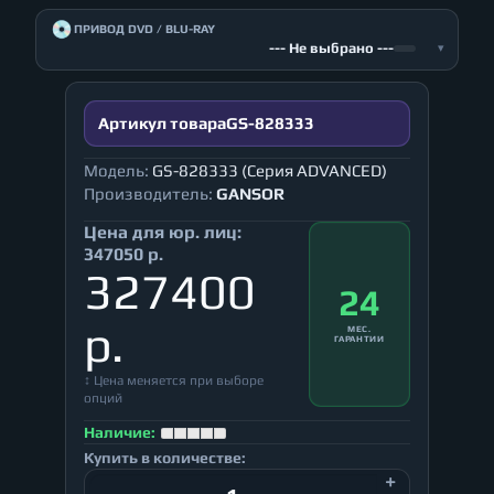
💿
ПРИВОД DVD / BLU-RAY
--- Не выбрано ---
▾
Артикул товара
GS-828333
Модель:
GS-828333 (Серия ADVANCED)
Производитель:
GANSOR
Цена для юр. лиц:
347050 р.
327400
24
р.
МЕС.
ГАРАНТИИ
↕ Цена меняется при выборе
опций
Наличие:
Купить в количестве: