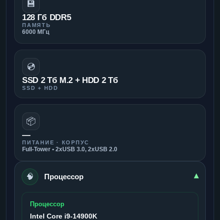
💾
128 Гб DDR5
ПАМЯТЬ
6000 МГц
💿
SSD 2 Тб M.2 + HDD 2 Тб
SSD + HDD
📦
—
ПИТАНИЕ · КОРПУС
Full-Tower • 2xUSB 3.0, 2xUSB 2.0
🧠
▾
Процессор
Процессор
Intel Core i9-14900K