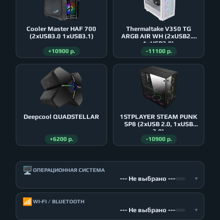
Cooler Master HAF 700
Thermaltake V350 TG
(2xUSB3.0 1xUSB3.1)
ARGB AIR WH (2xUSB2.0
1xUSB3.0)
+10900 р.
-11100 р.
Deepcool QUADSTELLAR
1STPLAYER STEAM PUNK
SP8 (2xUSB 2.0, 1xUSB
3.0)
+6200 р.
-10900 р.
🖥️
ОПЕРАЦИОННАЯ СИСТЕМА
--- Не выбрано ---
▾
📶
WI-FI / BLUETOOTH
--- Не выбрано ---
▾