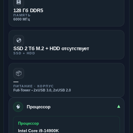
💾
128 Гб DDR5
ПАМЯТЬ
6000 МГц
💿
SSD 2 Тб M.2 + HDD отсутствует
SSD + HDD
📦
—
ПИТАНИЕ · КОРПУС
Full-Tower • 2xUSB 3.0, 2xUSB 2.0
🧠
▾
Процессор
Процессор
Intel Core i9-14900K