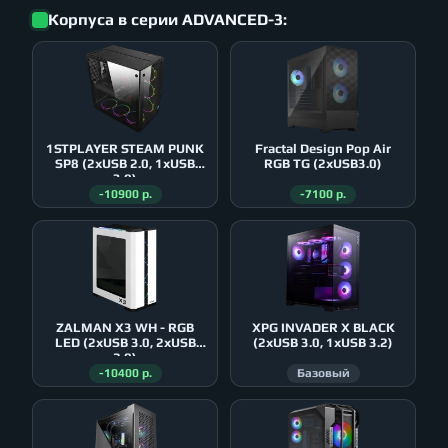
Корпуса в серии ADVANCED-3:
1STPLAYER STEAM PUNK
Fractal Design Pop Air
SP8 (2xUSB 2.0, 1xUSB
RGB TG (2xUSB3.0)
3.0)
-10900 р.
-7100 р.
ZALMAN X3 WH - RGB
XPG INVADER X BLACK
LED (2xUSB 3.0, 2xUSB
(2xUSB 3.0, 1xUSB 3.2)
2.0)
-10400 р.
Базовый