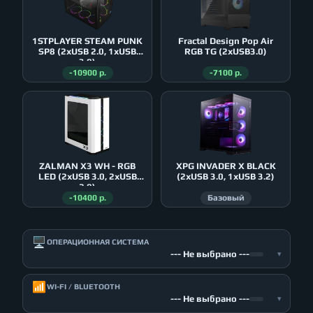
1STPLAYER STEAM PUNK
Fractal Design Pop Air
SP8 (2xUSB 2.0, 1xUSB
RGB TG (2xUSB3.0)
3.0)
-10900 р.
-7100 р.
ZALMAN X3 WH - RGB
XPG INVADER X BLACK
LED (2xUSB 3.0, 2xUSB
(2xUSB 3.0, 1xUSB 3.2)
2.0)
-10400 р.
Базовый
🖥️
ОПЕРАЦИОННАЯ СИСТЕМА
--- Не выбрано ---
▾
📶
WI-FI / BLUETOOTH
--- Не выбрано ---
▾