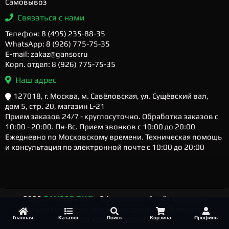
Самовывоз
Связаться с нами
Телефон: 8 (495) 235-88-35
WhatsApp: 8 (926) 775-75-35
E-mail: zakaz@gansor.ru
Корп. отдел: 8 (926) 775-75-35
Наш адрес
127018, г. Москва, м. Савёловская, ул. Сущёвский вал,
дом 5, стр. 20, магазин L-21
Прием заказов 24/7 - круглосуточно. Обработка заказов с
10:00 - 20:00. Пн-Вс. Прием звонков с 10:00 до 20:00
Ежедневно по Московскому времени. Техническая помощь
и консультация по электронной почте с 10:00 до 20:00
2026
GANSOR.RU ™
- Официальный сайт магазина
компьютерной техники и электроники. Компьютеры
Главная
Каталог
Поиск
Корзина
Профиль
любого уровня и сложности.