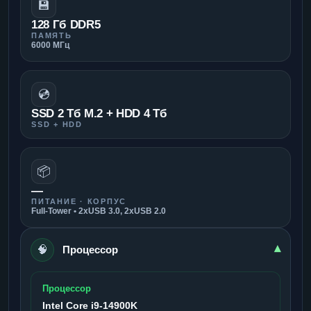
💾
128 Гб DDR5
ПАМЯТЬ
6000 МГц
💿
SSD 2 Тб M.2 + HDD 4 Тб
SSD + HDD
📦
—
ПИТАНИЕ · КОРПУС
Full-Tower • 2xUSB 3.0, 2xUSB 2.0
🧠
▾
Процессор
Процессор
Intel Core i9-14900K