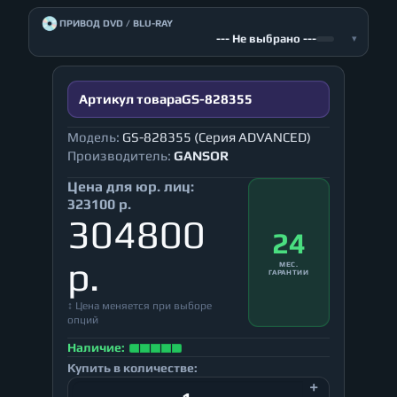
💿
ПРИВОД DVD / BLU-RAY
--- Не выбрано ---
▾
Артикул товара
GS-828355
Модель:
GS-828355 (Серия ADVANCED)
Производитель:
GANSOR
Цена для юр. лиц:
323100 р.
304800
24
р.
МЕС.
ГАРАНТИИ
↕ Цена меняется при выборе
опций
Наличие:
Купить в количестве: