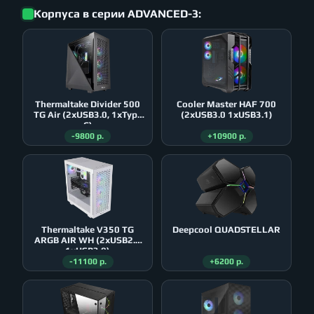
Корпуса в серии ADVANCED-3:
Thermaltake Divider 500
Cooler Master HAF 700
TG Air (2xUSB3.0, 1xType
(2xUSB3.0 1xUSB3.1)
C)
-9800 р.
+10900 р.
Thermaltake V350 TG
Deepcool QUADSTELLAR
ARGB AIR WH (2xUSB2.0
1xUSB3.0)
-11100 р.
+6200 р.