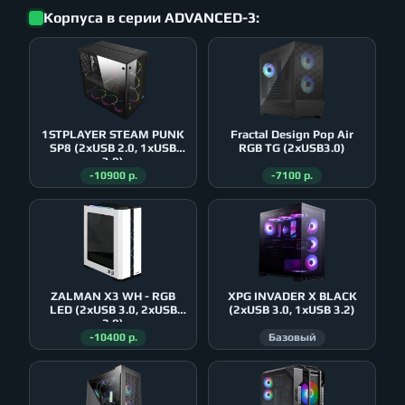
Корпуса в серии ADVANCED-3:
1STPLAYER STEAM PUNK
Fractal Design Pop Air
SP8 (2xUSB 2.0, 1xUSB
RGB TG (2xUSB3.0)
3.0)
-10900 р.
-7100 р.
ZALMAN X3 WH - RGB
XPG INVADER X BLACK
LED (2xUSB 3.0, 2xUSB
(2xUSB 3.0, 1xUSB 3.2)
2.0)
-10400 р.
Базовый