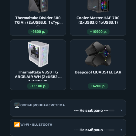
Thermaltake Divider 500
Cooler Master HAF 700
TG Air (2xUSB3.0, 1xType
(2xUSB3.0 1xUSB3.1)
C)
-9800 р.
+10900 р.
Thermaltake V350 TG
Deepcool QUADSTELLAR
ARGB AIR WH (2xUSB2.0
1xUSB3.0)
-11100 р.
+6200 р.
🖥️
ОПЕРАЦИОННАЯ СИСТЕМА
--- Не выбрано ---
▾
📶
WI-FI / BLUETOOTH
--- Не выбрано ---
▾