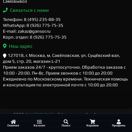
Самовывоз
Связаться с нами
Телефон: 8 (495) 235-88-35
WhatsApp: 8 (926) 775-75-35
E-mail: zakaz@gansor.ru
Корп. отдел: 8 (926) 775-75-35
Наш адрес
127018, г. Москва, м. Савёловская, ул. Сущёвский вал,
дом 5, стр. 20, магазин L-21
Прием заказов 24/7 - круглосуточно. Обработка заказов с
10:00 - 20:00. Пн-Вс. Прием звонков с 10:00 до 20:00
Ежедневно по Московскому времени. Техническая помощь
и консультация по электронной почте с 10:00 до 20:00
2026
GANSOR.RU ™
- Официальный сайт магазина
компьютерной техники и электроники. Компьютеры
Главная
Каталог
Поиск
Корзина
Профиль
любого уровня и сложности.