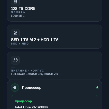
💾
128 Гб DDR5
ПАМЯТЬ
6000 МГц
💿
SSD 1 Тб M.2 + HDD 1 Тб
SSD + HDD
📦
—
ПИТАНИЕ · КОРПУС
Full-Tower • 2xUSB 3.0, 2xUSB 2.0
🧠
▾
Процессор
Процессор
Intel Core i9-14900K