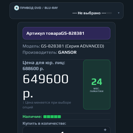
💿
ПРИВОД DVD / BLU-RAY
--- Не выбрано ---
▾
Артикул товара
GS-828381
Модель:
GS-828381 (Серия ADVANCED)
Производитель:
GANSOR
Цена для юр. лиц:
688600 р.
649600
24
р.
МЕС.
ГАРАНТИИ
↕ Цена меняется при выборе
опций
Наличие:
Купить в количестве: