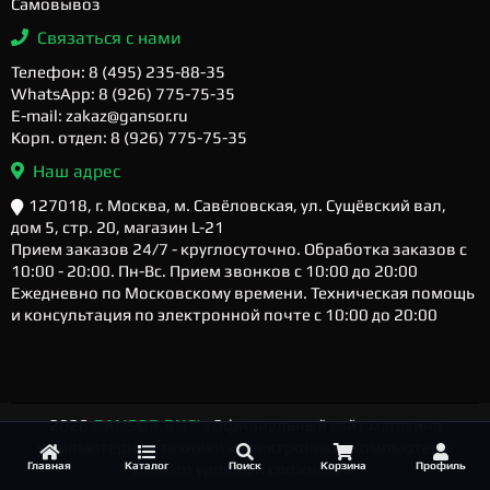
Самовывоз
Связаться с нами
Телефон: 8 (495) 235-88-35
WhatsApp: 8 (926) 775-75-35
E-mail: zakaz@gansor.ru
Корп. отдел: 8 (926) 775-75-35
Наш адрес
127018, г. Москва, м. Савёловская, ул. Сущёвский вал,
дом 5, стр. 20, магазин L-21
Прием заказов 24/7 - круглосуточно. Обработка заказов с
10:00 - 20:00. Пн-Вс. Прием звонков с 10:00 до 20:00
Ежедневно по Московскому времени. Техническая помощь
и консультация по электронной почте с 10:00 до 20:00
2026
GANSOR.RU ™
- Официальный сайт магазина
компьютерной техники и электроники. Компьютеры
Главная
Каталог
Поиск
Корзина
Профиль
любого уровня и сложности.