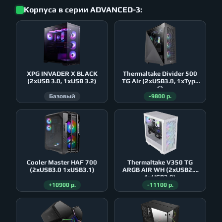
Корпуса в серии ADVANCED-3:
XPG INVADER X BLACK
Thermaltake Divider 500
(2xUSB 3.0, 1xUSB 3.2)
TG Air (2xUSB3.0, 1xType
C)
Базовый
-9800 р.
Cooler Master HAF 700
Thermaltake V350 TG
(2xUSB3.0 1xUSB3.1)
ARGB AIR WH (2xUSB2.0
1xUSB3.0)
+10900 р.
-11100 р.