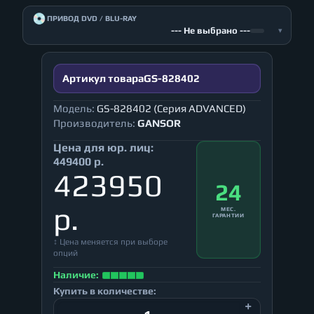
💿
ПРИВОД DVD / BLU-RAY
--- Не выбрано ---
▾
Артикул товара
GS-828402
Модель:
GS-828402 (Серия ADVANCED)
Производитель:
GANSOR
Цена для юр. лиц:
449400 р.
423950
24
р.
МЕС.
ГАРАНТИИ
↕ Цена меняется при выборе
опций
Наличие:
Купить в количестве: