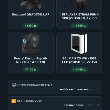
Deepcool QUADSTELLAR
1STPLAYER STEAM PUNK
SP8 (2xUSB 2.0, 1xUSB
3.0)
+6200 р.
-10900 р.
Fractal Design Pop Air
ZALMAN X3 WH - RGB
RGB TG (2xUSB3.0)
LED (2xUSB 3.0, 2xUSB
2.0)
-7100 р.
-10400 р.
🖥️
ОПЕРАЦИОННАЯ СИСТЕМА
--- Не выбрано ---
▾
📶
WI-FI / BLUETOOTH
--- Не выбрано ---
▾