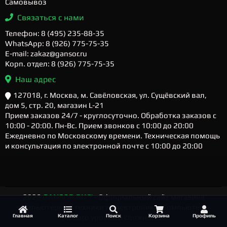
Самовывоз
Связаться с нами
Телефон: 8 (495) 235-88-35
WhatsApp: 8 (926) 775-75-35
E-mail: zakaz@gansor.ru
Корп. отдел: 8 (926) 775-75-35
Наш адрес
127018, г. Москва, м. Савёловская, ул. Сущёвский вал,
дом 5, стр. 20, магазин L-21
Прием заказов 24/7 - круглосуточно. Обработка заказов с
10:00 - 20:00. Пн-Вс. Прием звонков с 10:00 до 20:00
Ежедневно по Московскому времени. Техническая помощь
и консультация по электронной почте с 10:00 до 20:00
2026
GANSOR.RU ™
- Официальный сайт магазина
компьютерной техники и электроники. Компьютеры
Главная
Каталог
Поиск
Корзина
Профиль
любого уровня и сложности.