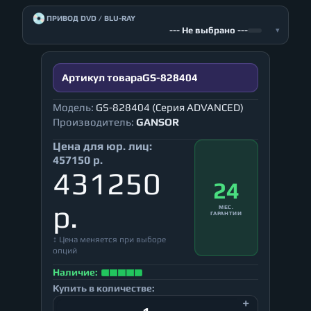
💿
ПРИВОД DVD / BLU-RAY
--- Не выбрано ---
▾
Артикул товара
GS-828404
Модель:
GS-828404 (Серия ADVANCED)
Производитель:
GANSOR
Цена для юр. лиц:
457150 р.
431250
24
р.
МЕС.
ГАРАНТИИ
↕ Цена меняется при выборе
опций
Наличие:
Купить в количестве: