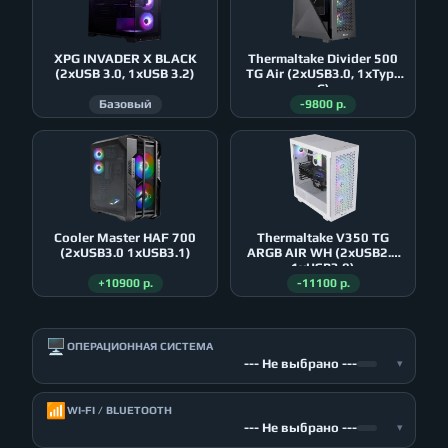
XPG INVADER X BLACK
Thermaltake Divider 500
(2xUSB 3.0, 1xUSB 3.2)
TG Air (2xUSB3.0, 1xType
C)
Базовый
-9800 р.
Cooler Master HAF 700
Thermaltake V350 TG
(2xUSB3.0 1xUSB3.1)
ARGB AIR WH (2xUSB2.0
1xUSB3.0)
+10900 р.
-11100 р.
🖥️
ОПЕРАЦИОННАЯ СИСТЕМА
--- Не выбрано ---
▾
📶
WI-FI / BLUETOOTH
--- Не выбрано ---
▾