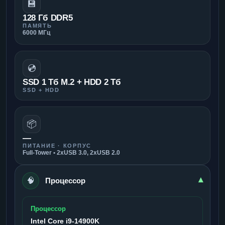
💾
128 Гб DDR5
ПАМЯТЬ
6000 МГц
💿
SSD 1 Тб M.2 + HDD 2 Тб
SSD + HDD
📦
—
ПИТАНИЕ · КОРПУС
Full-Tower • 2xUSB 3.0, 2xUSB 2.0
🧠
▾
Процессор
Процессор
Intel Core i9-14900K