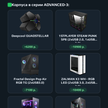
Корпуса в серии ADVANCED-3:
Deepcool QUADSTELLAR
1STPLAYER STEAM PUNK
SP8 (2xUSB 2.0, 1xUSB
3.0)
+6200 р.
-10900 р.
Fractal Design Pop Air
ZALMAN X3 WH - RGB
RGB TG (2xUSB3.0)
LED (2xUSB 3.0, 2xUSB
2.0)
-7100 р.
-10400 р.