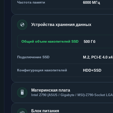
Частота памяти
6000 МГц
💿
Устройства хранения данных
Общий объем накопителей SSD
500 Гб
Подключение SSD
M.2, PCI-E 4.0 x4
Конфигурация накопителей
HDD+SSD
Материнская плата
🖥️
Intel Z790 (ASUS / Gigabyte / MSI)
•
Z790
•
Socket LGA
Блок питания