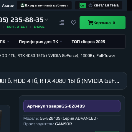
Акции
Вход в личный кабинет
светлая тема
95) 235-88-35
Корзина
0
А
КОРП. ОТДЕЛ
E-MAIL
 ПК
Периферия для ПК
ТОП сборок 2025
DD 4Тб, RTX 4080 16Гб (NVIDIA GeForce), 1000Вт, Full-Tower
Компьютер GANSOR-828409 Intel i9-14900K 3.2 ГГц, Z790, 128Гб DDR5 6000 МГц, SSD M.2 500Гб, HDD 4Тб, RTX 4080 16Гб (NVIDIA GeForce), 1000Вт, Full-Tower (Серия ADVANCED)
Артикул товара
GS-828409
Модель:
GS-828409 (Серия ADVANCED)
Производитель:
GANSOR