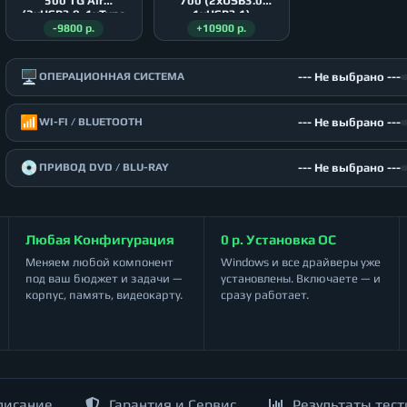
500 TG Air
700 (2xUSB3.0
(2xUSB3.0, 1xType
1xUSB3.1)
C)
-9800 р.
+10900 р.
🖥️
--- Не выбрано ---
ОПЕРАЦИОННАЯ СИСТЕМА
📶
--- Не выбрано ---
WI-FI / BLUETOOTH
💿
--- Не выбрано ---
ПРИВОД DVD / BLU-RAY
Любая Конфигурация
0 р. Установка ОС
Меняем любой компонент
Windows и все драйверы уже
под ваш бюджет и задачи —
установлены. Включаете — и
корпус, память, видеокарту.
сразу работает.
писание
Гарантия и Сервис
Результаты тест