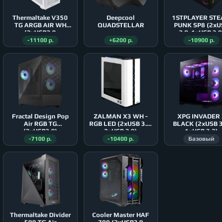
Thermaltake V350
Deepcool
1STPLAYER ST
TG ARGB AIR WH
QUADSTELLAR
PUNK SP8 (2xU
(2xUSB2.0
2.0, 1xUSB 3.0
1xUSB3.0)
-11100 р.
+6200 р.
-10900 р.
Fractal Design Pop
ZALMAN X3 WH -
XPG INVADER
Air RGB TG
RGB LED (2xUSB 3.0,
BLACK (2xUSB 3
(2xUSB3.0)
2xUSB 2.0)
1xUSB 3.2)
-7100 р.
-10400 р.
Базовый
Thermaltake Divider
Cooler Master HAF