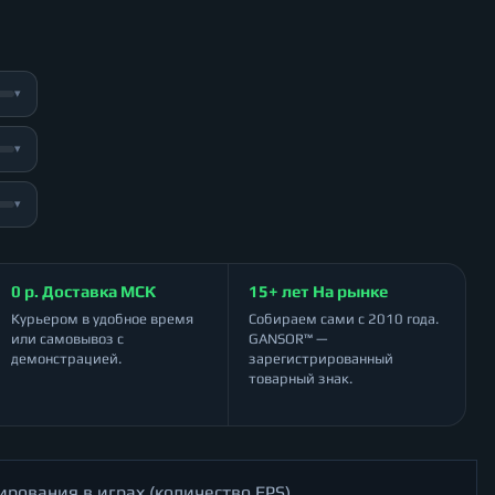
▾
▾
▾
0 р. Доставка МСК
15+ лет На рынке
Курьером в удобное время
Собираем сами с 2010 года.
или самовывоз с
GANSOR™ —
демонстрацией.
зарегистрированный
товарный знак.
ирования в играх (количество FPS)