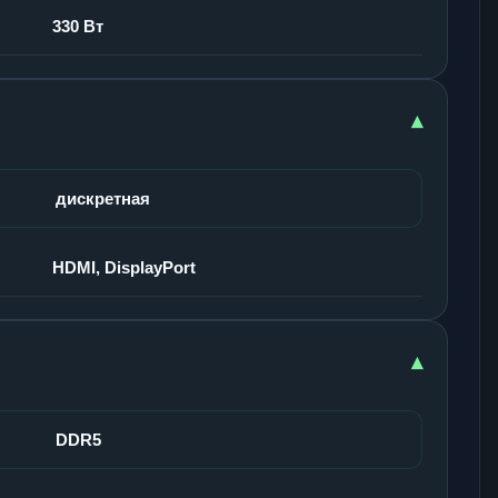
330 Вт
▾
дискретная
HDMI, DisplayPort
▾
DDR5