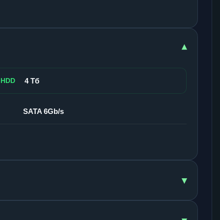
▾
 HDD
4 Тб
SATA 6Gb/s
▾