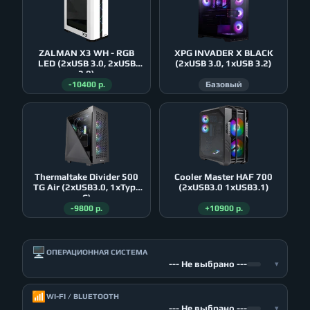
ZALMAN X3 WH - RGB
XPG INVADER X BLACK
LED (2xUSB 3.0, 2xUSB
(2xUSB 3.0, 1xUSB 3.2)
2.0)
-10400 р.
Базовый
Thermaltake Divider 500
Cooler Master HAF 700
TG Air (2xUSB3.0, 1xType
(2xUSB3.0 1xUSB3.1)
C)
-9800 р.
+10900 р.
🖥️
ОПЕРАЦИОННАЯ СИСТЕМА
--- Не выбрано ---
▾
📶
WI-FI / BLUETOOTH
--- Не выбрано ---
▾