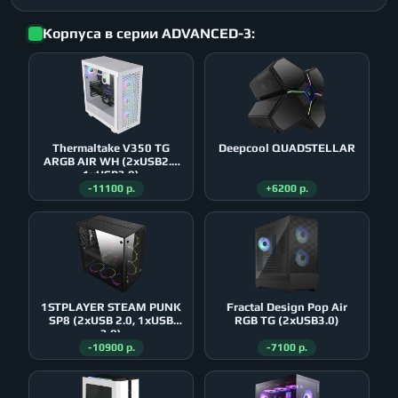
Корпуса в серии ADVANCED-3:
Thermaltake V350 TG
Deepcool QUADSTELLAR
ARGB AIR WH (2xUSB2.0
1xUSB3.0)
-11100 р.
+6200 р.
1STPLAYER STEAM PUNK
Fractal Design Pop Air
SP8 (2xUSB 2.0, 1xUSB
RGB TG (2xUSB3.0)
3.0)
-10900 р.
-7100 р.