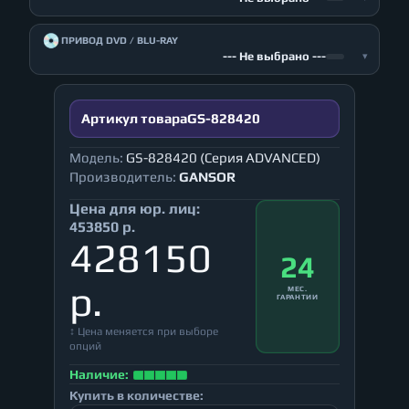
💿
ПРИВОД DVD / BLU-RAY
--- Не выбрано ---
▾
Артикул товара
GS-828420
Модель:
GS-828420 (Серия ADVANCED)
Производитель:
GANSOR
Цена для юр. лиц:
453850 р.
428150
24
р.
МЕС.
ГАРАНТИИ
↕ Цена меняется при выборе
опций
Наличие:
Купить в количестве: