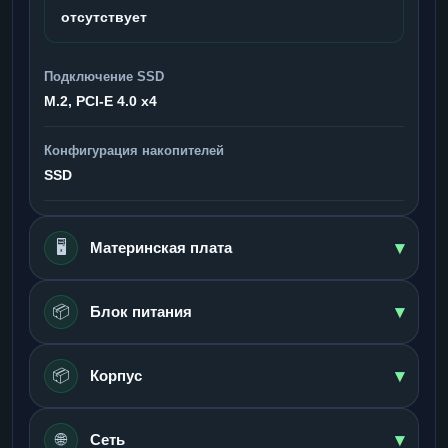
отсутствует
Подключение SSD
M.2, PCI-E 4.0 x4
Конфигурация накопителей
SSD
▾
🖥️
Материнская плата
▾
📦
Блок питания
▾
📦
Корпус
▾
🌐
Сеть