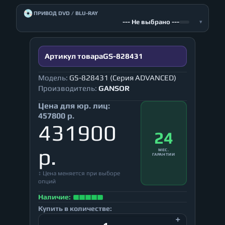
💿
ПРИВОД DVD / BLU-RAY
--- Не выбрано ---
▾
Артикул товара
GS-828431
Модель:
GS-828431 (Серия ADVANCED)
Производитель:
GANSOR
Цена для юр. лиц:
457800 р.
431900
24
р.
МЕС.
ГАРАНТИИ
↕ Цена меняется при выборе
опций
Наличие:
Купить в количестве: