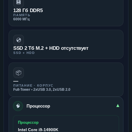
💾
128 Гб DDR5
ПАМЯТЬ
6000 МГц
💿
SSD 2 Тб M.2 + HDD отсутствует
SSD + HDD
📦
—
ПИТАНИЕ · КОРПУС
Full-Tower • 2xUSB 3.0, 2xUSB 2.0
🧠
▾
Процессор
Процессор
Intel Core i9-14900K