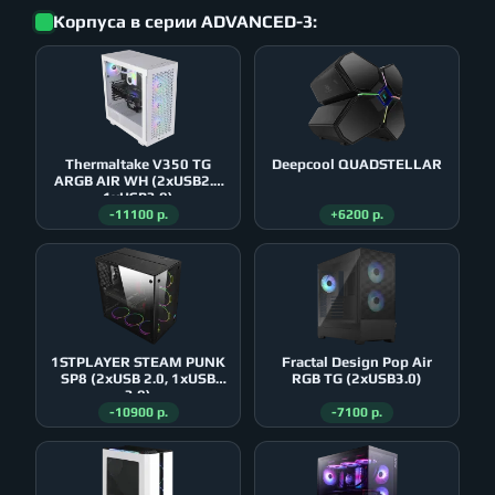
Корпуса в серии ADVANCED-3:
Thermaltake V350 TG
Deepcool QUADSTELLAR
ARGB AIR WH (2xUSB2.0
1xUSB3.0)
-11100 р.
+6200 р.
1STPLAYER STEAM PUNK
Fractal Design Pop Air
SP8 (2xUSB 2.0, 1xUSB
RGB TG (2xUSB3.0)
3.0)
-10900 р.
-7100 р.