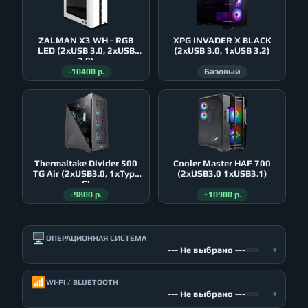
ZALMAN X3 WH - RGB
XPG INVADER X BLACK
LED (2xUSB 3.0, 2xUSB
(2xUSB 3.0, 1xUSB 3.2)
2.0)
-10400 р.
Базовый
Thermaltake Divider 500
Cooler Master HAF 700
TG Air (2xUSB3.0, 1xType
(2xUSB3.0 1xUSB3.1)
C)
-9800 р.
+10900 р.
🖥️
ОПЕРАЦИОННАЯ СИСТЕМА
--- Не выбрано ---
▾
📶
WI-FI / BLUETOOTH
--- Не выбрано ---
▾