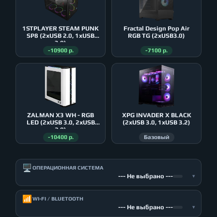
1STPLAYER STEAM PUNK
Fractal Design Pop Air
SP8 (2xUSB 2.0, 1xUSB
RGB TG (2xUSB3.0)
3.0)
-10900 р.
-7100 р.
ZALMAN X3 WH - RGB
XPG INVADER X BLACK
LED (2xUSB 3.0, 2xUSB
(2xUSB 3.0, 1xUSB 3.2)
2.0)
-10400 р.
Базовый
🖥️
ОПЕРАЦИОННАЯ СИСТЕМА
--- Не выбрано ---
▾
📶
WI-FI / BLUETOOTH
--- Не выбрано ---
▾