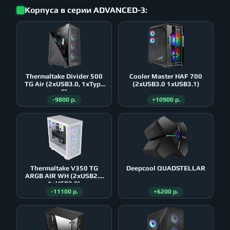
Корпуса в серии ADVANCED-3:
Thermaltake Divider 500
Cooler Master HAF 700
TG Air (2xUSB3.0, 1xType
(2xUSB3.0 1xUSB3.1)
C)
-9800 р.
+10900 р.
Thermaltake V350 TG
Deepcool QUADSTELLAR
ARGB AIR WH (2xUSB2.0
1xUSB3.0)
-11100 р.
+6200 р.