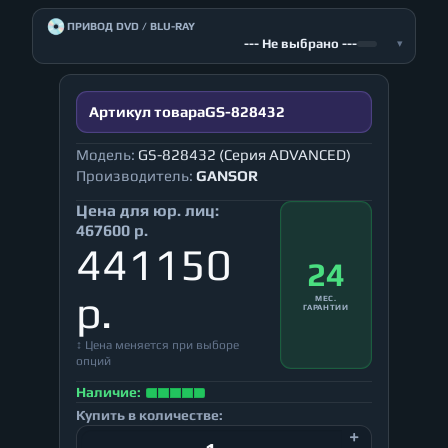
💿
ПРИВОД DVD / BLU-RAY
--- Не выбрано ---
▾
Артикул товара
GS-828432
Модель:
GS-828432 (Серия ADVANCED)
Производитель:
GANSOR
Цена для юр. лиц:
467600 р.
441150
24
р.
МЕС.
ГАРАНТИИ
↕ Цена меняется при выборе
опций
Наличие:
Купить в количестве: