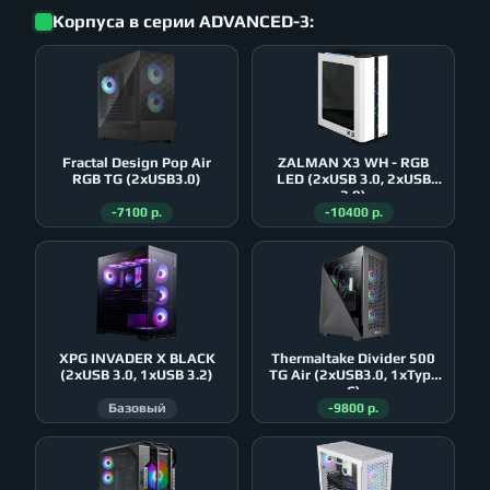
Корпуса в серии ADVANCED-3:
Fractal Design Pop Air
ZALMAN X3 WH - RGB
RGB TG (2xUSB3.0)
LED (2xUSB 3.0, 2xUSB
2.0)
-7100 р.
-10400 р.
XPG INVADER X BLACK
Thermaltake Divider 500
(2xUSB 3.0, 1xUSB 3.2)
TG Air (2xUSB3.0, 1xType
C)
Базовый
-9800 р.