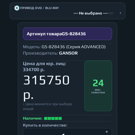
💿
ПРИВОД DVD / BLU-RAY
--- Не выбрано ---
▾
Артикул товара
GS-828436
Модель:
GS-828436 (Серия ADVANCED)
Производитель:
GANSOR
Цена для юр. лиц:
334700 р.
315750
24
р.
МЕС.
ГАРАНТИИ
↕ Цена меняется при выборе
опций
Наличие:
Купить в количестве: