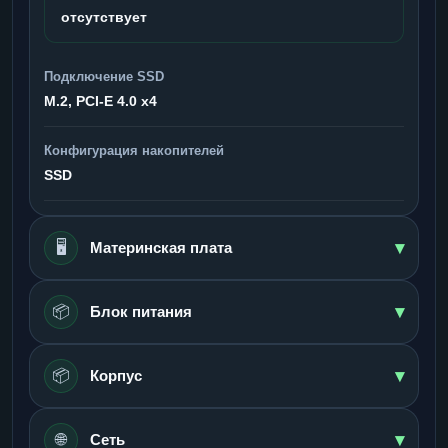
отсутствует
Подключение SSD
M.2, PCI-E 4.0 x4
Конфигурация накопителей
SSD
▾
🖥️
Материнская плата
▾
📦
Блок питания
▾
📦
Корпус
▾
🌐
Сеть