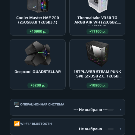
Cooler Master HAF 700
Thermaltake V350 TG
(2xUSB3.0 1xUSB3.1)
ARGB AIR WH (2xUSB2.0
1xUSB3.0)
+10900 р.
-11100 р.
Deepcool QUADSTELLAR
1STPLAYER STEAM PUNK
SP8 (2xUSB 2.0, 1xUSB
3.0)
+6200 р.
-10900 р.
🖥️
ОПЕРАЦИОННАЯ СИСТЕМА
--- Не выбрано ---
▾
📶
WI-FI / BLUETOOTH
--- Не выбрано ---
▾