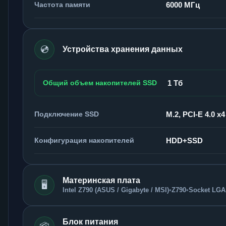
Частота памяти
6000 МГц
💿
Устройства хранения данных
Общий объем накопителей SSD
1 Тб
Подключение SSD
M.2, PCI-E 4.0 x4
Конфигурация накопителей
HDD+SSD
Материнская плата
🖥️
Intel Z790 (ASUS / Gigabyte / MSI)
•
Z790
•
Socket LGA
Блок питания