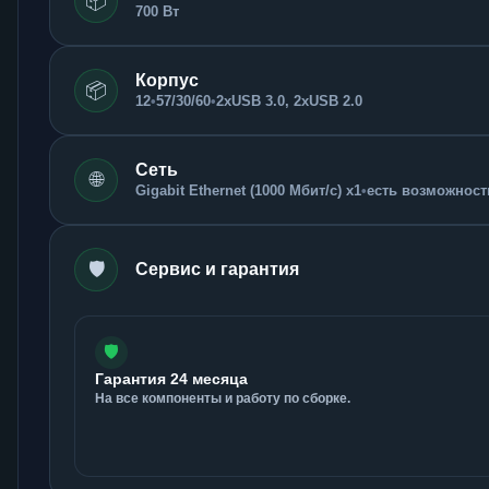
📦
700 Вт
Корпус
📦
12
•
57/30/60
•
2xUSB 3.0, 2xUSB 2.0
Сеть
🌐
Gigabit Ethernet (1000 Мбит/с) x1
•
есть возможность
🛡️
Сервис и гарантия
🛡️
Гарантия 24 месяца
На все компоненты и работу по сборке.