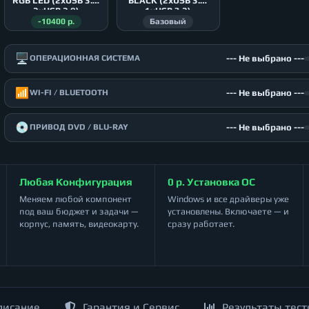
RGB LED (2xUSB 3.0,
BLACK (2xUSB 3.0,
2xUSB 2.0)
1xUSB 3.2)
-10400 р.
Базовый
🖥️
--- Не выбрано ---
ОПЕРАЦИОННАЯ СИСТЕМА
📶
--- Не выбрано ---
WI-FI / BLUETOOTH
💿
--- Не выбрано ---
ПРИВОД DVD / BLU-RAY
Любая Конфигурация
0 р. Установка ОС
Меняем любой компонент
Windows и все драйверы уже
под ваш бюджет и задачи —
установлены. Включаете — и
корпус, память, видеокарту.
сразу работает.
писание
Гарантия и Сервис
Результаты тест