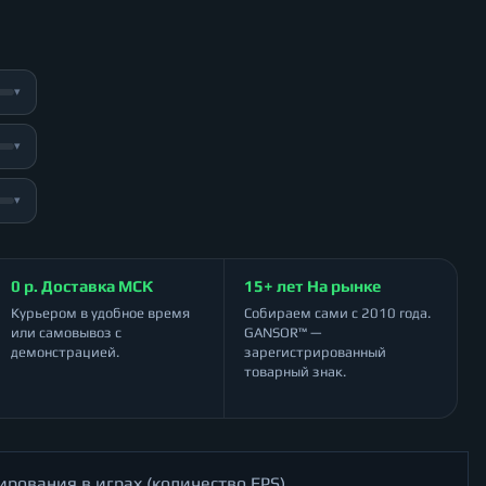
▾
▾
▾
0 р. Доставка МСК
15+ лет На рынке
Курьером в удобное время
Собираем сами с 2010 года.
или самовывоз с
GANSOR™ —
демонстрацией.
зарегистрированный
товарный знак.
ирования в играх (количество FPS)