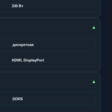
330 Вт
▾
дискретная
HDMI, DisplayPort
▾
DDR5