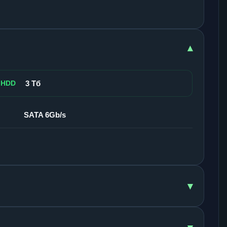
▾
 HDD
3 Тб
SATA 6Gb/s
▾