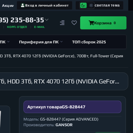
Акции
Вход в личный кабинет
светлая тема
95) 235-88-35
Корзина
0
А
КОРП. ОТДЕЛ
E-MAIL
 ПК
Периферия для ПК
ТОП сборок 2025
3Тб, RTX 4070 12Гб (NVIDIA GeForce), 700Вт, Full-Tower (Серия
Компьютер GANSOR-828447 Intel i9-14900K 3.2 ГГц, Z790, 128Гб DDR5 6000 МГц, SSD M.2 1Тб, HDD 3Тб, RTX 4070 12Гб (NVIDIA GeForce), 700Вт, Full-Tower (Серия ADVANCED)
Артикул товара
GS-828447
Модель:
GS-828447 (Серия ADVANCED)
Производитель:
GANSOR