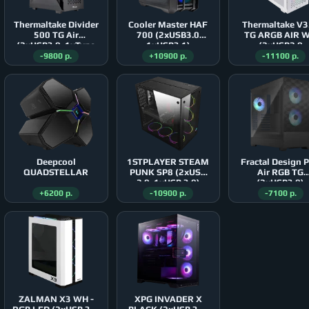
Thermaltake Divider
Cooler Master HAF
Thermaltake V
500 TG Air
700 (2xUSB3.0
TG ARGB AIR 
(2xUSB3.0, 1xType
1xUSB3.1)
(2xUSB2.0
C)
1xUSB3.0)
-9800 р.
+10900 р.
-11100 р.
Deepcool
1STPLAYER STEAM
Fractal Design 
QUADSTELLAR
PUNK SP8 (2xUSB
Air RGB TG
2.0, 1xUSB 3.0)
(2xUSB3.0)
+6200 р.
-10900 р.
-7100 р.
ZALMAN X3 WH -
XPG INVADER X