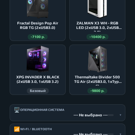
Fractal Design Pop Air
ZALMAN X3 WH - RGB
RGB TG (2xUSB3.0)
LED (2xUSB 3.0, 2xUSB
2.0)
-7100 р.
-10400 р.
XPG INVADER X BLACK
Thermaltake Divider 500
(2xUSB 3.0, 1xUSB 3.2)
TG Air (2xUSB3.0, 1xType
C)
Базовый
-9800 р.
🖥️
ОПЕРАЦИОННАЯ СИСТЕМА
--- Не выбрано ---
▾
📶
WI-FI / BLUETOOTH
--- Не выбрано ---
▾