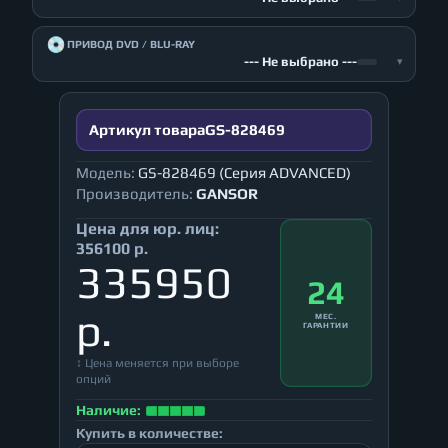
💿
ПРИВОД DVD / BLU-RAY
--- Не выбрано ---
▾
Артикул товара
GS-828469
Модель:
GS-828469 (Серия ADVANCED)
Производитель:
GANSOR
Цена для юр. лиц:
356100 р.
335950
24
р.
МЕС.
ГАРАНТИИ
↕ Цена меняется при выборе
опций
Наличие:
Купить в количестве: