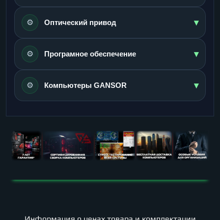
▾
⚙️
Оптический привод
▾
⚙️
Програмное обеспечение
▾
⚙️
Компьютеры GANSOR
Информация о ценах товара и комплектации