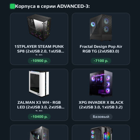
Корпуса в серии ADVANCED-3:
1STPLAYER STEAM PUNK
Fractal Design Pop Air
SP8 (2xUSB 2.0, 1xUSB
RGB TG (2xUSB3.0)
3.0)
-10900 р.
-7100 р.
ZALMAN X3 WH - RGB
XPG INVADER X BLACK
LED (2xUSB 3.0, 2xUSB
(2xUSB 3.0, 1xUSB 3.2)
2.0)
-10400 р.
Базовый