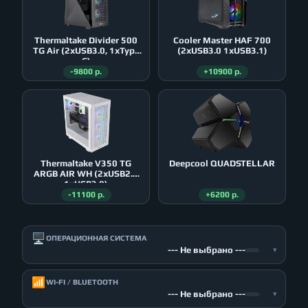
Thermaltake Divider 500
Cooler Master HAF 700
TG Air (2xUSB3.0, 1xType
(2xUSB3.0 1xUSB3.1)
C)
-9800 р.
+10900 р.
Thermaltake V350 TG
Deepcool QUADSTELLAR
ARGB AIR WH (2xUSB2.0
1xUSB3.0)
-11100 р.
+6200 р.
🖥️
ОПЕРАЦИОННАЯ СИСТЕМА
--- Не выбрано ---
▾
📶
WI-FI / BLUETOOTH
--- Не выбрано ---
▾