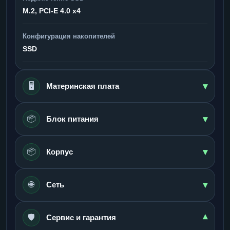
M.2, PCI-E 4.0 x4
Конфигурация накопителей
SSD
▾
🖥️
Материнская плата
▾
📦
Блок питания
▾
📦
Корпус
▾
🌐
Сеть
🛡️
▾
Сервис и гарантия