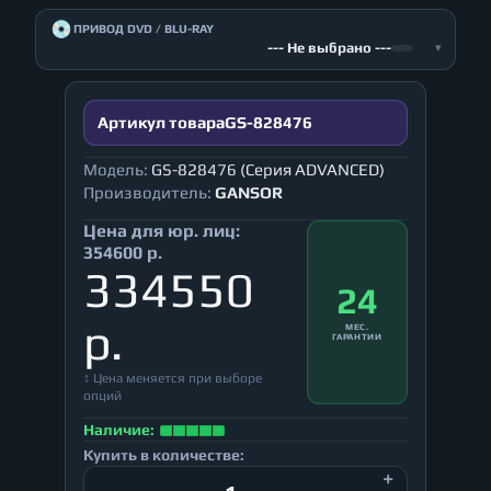
💿
ПРИВОД DVD / BLU-RAY
--- Не выбрано ---
▾
Артикул товара
GS-828476
Модель:
GS-828476 (Серия ADVANCED)
Производитель:
GANSOR
Цена для юр. лиц:
354600 р.
334550
24
р.
МЕС.
ГАРАНТИИ
↕ Цена меняется при выборе
опций
Наличие:
Купить в количестве: