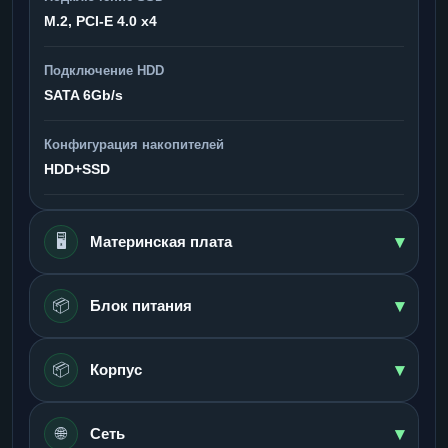
M.2, PCI-E 4.0 x4
Подключение HDD
SATA 6Gb/s
Конфигурация накопителей
HDD+SSD
▾
🖥️
Материнская плата
▾
📦
Блок питания
▾
📦
Корпус
▾
🌐
Сеть