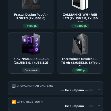
Fractal Design Pop Air
ZALMAN X3 WH - RGB
RGB TG (2xUSB3.0)
LED (2xUSB 3.0, 2xUSB
2.0)
-7100 р.
-10400 р.
XPG INVADER X BLACK
Thermaltake Divider 500
(2xUSB 3.0, 1xUSB 3.2)
TG Air (2xUSB3.0, 1xType
C)
Базовый
-9800 р.
🖥️
ОПЕРАЦИОННАЯ СИСТЕМА
--- Не выбрано ---
▾
📶
WI-FI / BLUETOOTH
--- Не выбрано ---
▾