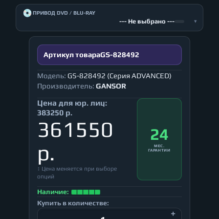
💿
ПРИВОД DVD / BLU-RAY
--- Не выбрано ---
▾
Артикул товара
GS-828492
Модель:
GS-828492 (Серия ADVANCED)
Производитель:
GANSOR
Цена для юр. лиц:
383250 р.
361550
24
р.
МЕС.
ГАРАНТИИ
↕ Цена меняется при выборе
опций
Наличие:
Купить в количестве: