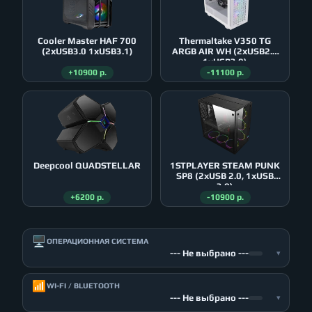
Cooler Master HAF 700
Thermaltake V350 TG
(2xUSB3.0 1xUSB3.1)
ARGB AIR WH (2xUSB2.0
1xUSB3.0)
+10900 р.
-11100 р.
Deepcool QUADSTELLAR
1STPLAYER STEAM PUNK
SP8 (2xUSB 2.0, 1xUSB
3.0)
+6200 р.
-10900 р.
🖥️
ОПЕРАЦИОННАЯ СИСТЕМА
--- Не выбрано ---
▾
📶
WI-FI / BLUETOOTH
--- Не выбрано ---
▾