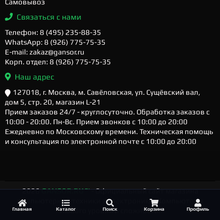
Самовывоз
Связаться с нами
Телефон: 8 (495) 235-88-35
WhatsApp: 8 (926) 775-75-35
E-mail: zakaz@gansor.ru
Корп. отдел: 8 (926) 775-75-35
Наш адрес
127018, г. Москва, м. Савёловская, ул. Сущёвский вал,
дом 5, стр. 20, магазин L-21
Прием заказов 24/7 - круглосуточно. Обработка заказов с
10:00 - 20:00. Пн-Вс. Прием звонков с 10:00 до 20:00
Ежедневно по Московскому времени. Техническая помощь
и консультация по электронной почте с 10:00 до 20:00
2026
GANSOR.RU ™
- Официальный сайт магазина
компьютерной техники и электроники. Компьютеры
Главная
Каталог
Поиск
Корзина
Профиль
любого уровня и сложности.