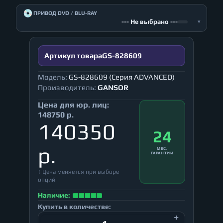
💿
ПРИВОД DVD / BLU-RAY
--- Не выбрано ---
▾
Артикул товара
GS-828609
Модель:
GS-828609 (Серия ADVANCED)
Производитель:
GANSOR
Цена для юр. лиц:
148750 р.
140350
24
р.
МЕС.
ГАРАНТИИ
↕ Цена меняется при выборе
опций
Наличие:
Купить в количестве: