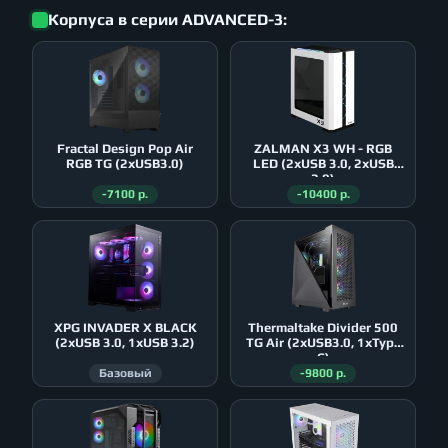
Корпуса в серии ADVANCED-3:
Fractal Design Pop Air
ZALMAN X3 WH - RGB
RGB TG (2xUSB3.0)
LED (2xUSB 3.0, 2xUSB
2.0)
-7100 р.
-10400 р.
XPG INVADER X BLACK
Thermaltake Divider 500
(2xUSB 3.0, 1xUSB 3.2)
TG Air (2xUSB3.0, 1xType
C)
Базовый
-9800 р.