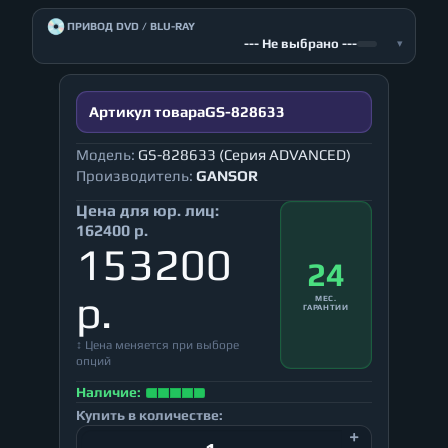
💿
ПРИВОД DVD / BLU-RAY
--- Не выбрано ---
▾
Артикул товара
GS-828633
Модель:
GS-828633 (Серия ADVANCED)
Производитель:
GANSOR
Цена для юр. лиц:
162400 р.
153200
24
р.
МЕС.
ГАРАНТИИ
↕ Цена меняется при выборе
опций
Наличие:
Купить в количестве: