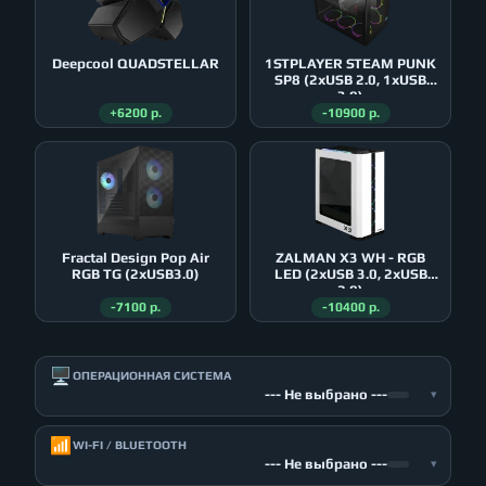
Deepcool QUADSTELLAR
1STPLAYER STEAM PUNK
SP8 (2xUSB 2.0, 1xUSB
3.0)
+6200 р.
-10900 р.
Fractal Design Pop Air
ZALMAN X3 WH - RGB
RGB TG (2xUSB3.0)
LED (2xUSB 3.0, 2xUSB
2.0)
-7100 р.
-10400 р.
🖥️
ОПЕРАЦИОННАЯ СИСТЕМА
--- Не выбрано ---
▾
📶
WI-FI / BLUETOOTH
--- Не выбрано ---
▾