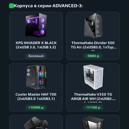
Корпуса в серии ADVANCED-3:
XPG INVADER X BLACK
Thermaltake Divider 500
(2xUSB 3.0, 1xUSB 3.2)
TG Air (2xUSB3.0, 1xType
C)
Базовый
-9800 р.
Cooler Master HAF 700
Thermaltake V350 TG
(2xUSB3.0 1xUSB3.1)
ARGB AIR WH (2xUSB2.0
1xUSB3.0)
+10900 р.
-11100 р.