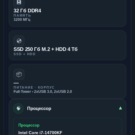
💾
32 Гб DDR4
ПАМЯТЬ
3200 МГц
💿
SSD 250 Гб M.2 + HDD 4 Тб
SSD + HDD
📦
—
ПИТАНИЕ · КОРПУС
Full-Tower • 2xUSB 3.0, 2xUSB 2.0
🧠
▾
Процессор
Процессор
Intel Core i7-14700KF