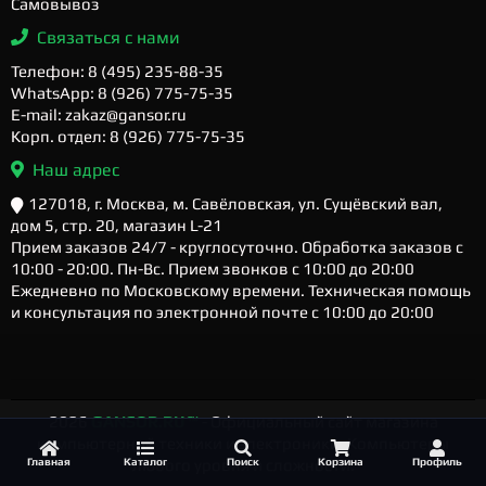
Самовывоз
Связаться с нами
Телефон: 8 (495) 235-88-35
WhatsApp: 8 (926) 775-75-35
E-mail: zakaz@gansor.ru
Корп. отдел: 8 (926) 775-75-35
Наш адрес
127018, г. Москва, м. Савёловская, ул. Сущёвский вал,
дом 5, стр. 20, магазин L-21
Прием заказов 24/7 - круглосуточно. Обработка заказов с
10:00 - 20:00. Пн-Вс. Прием звонков с 10:00 до 20:00
Ежедневно по Московскому времени. Техническая помощь
и консультация по электронной почте с 10:00 до 20:00
2026
GANSOR.RU ™
- Официальный сайт магазина
компьютерной техники и электроники. Компьютеры
Главная
Каталог
Поиск
Корзина
Профиль
любого уровня и сложности.