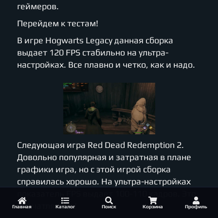
геймеров.
Перейдем к тестам!
В игре Hogwarts Legacy данная сборка
выдает 120 FPS стабильно на ультра-
настройках. Все плавно и четко, как и надо.
Следующая игра Red Dead Redemption 2.
Довольно популярная и затратная в плане
графики игра, но с этой игрой сборка
справилась хорошо. На ультра-настройках
показатель FPS выдает 100-110 кадров. Это
впечатляюще!
Главная
Каталог
Поиск
Корзина
Профиль