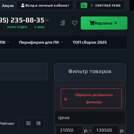
Акции
Вход в личный кабинет
светлая тема
95) 235-88-35
Корзина
0
А
КОРП. ОТДЕЛ
E-MAIL
 ПК
Периферия для ПК
ТОП сборок 2025
Фильтр товаров
Сбросить результаты
фильтра
Цена
Рейтинг
р. -
р.