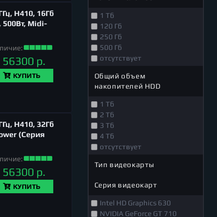
Гц, H410, 16Гб
1 Тб
 500Вт, Midi-
120 Гб
250 Гб
500 Гб
личие:
отсутствует
56300 р.
Общий объем
КУПИТЬ
накопителей HDD
1 Тб
2 Тб
Гц, H410, 32Гб
3 Тб
Tower (Серия
4 Тб
отсутствует
личие:
Тип видеокарты
56300 р.
Серия видеокарт
КУПИТЬ
Intel HD Graphics 630
NVIDIA GeForce GT 710