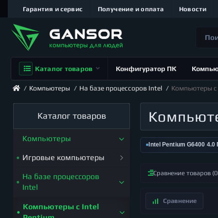
Гарантия и сервис
Получение и оплата
Новости
Каталог товаров
Конфигуратор ПК
Компь
Компьютеры
На базе процессоров Intel
Компьютеры с 
Компьюте
Каталог товаров
Компьютеры
Intel Pentium G6400 4.0
Игровые компьютеры
Сравнение товаров (0
На базе процессоров
Компьютеры для топ игр
Intel
2024-2025
Компьютеры для DIABLO
Компьютеры с Intel
4
Pentium