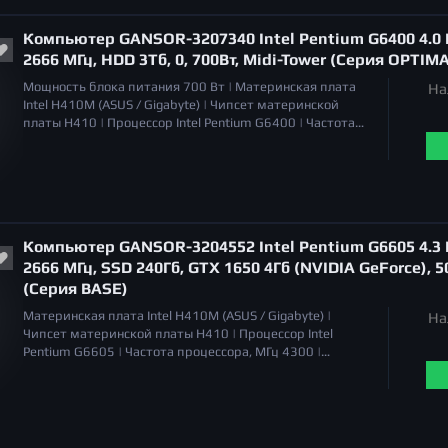
дискретная |
Общий объем накопителей SSD
1 Тб |
Общий объем накопителей HDD
3 Тб |
Оптический
Компьютер GANSOR-3207340 Intel Pentium G6400 4.0 Г
привод
отсутствует |
2666 МГц, HDD 3Тб, 0, 700Вт, Midi-Tower (Серия OPTIM
Мощность блока питания
700 Вт |
Материнская плата
На
Intel H410M (ASUS / Gigabyte) |
Чипсет материнской
платы
H410 |
Процессор
Intel Pentium G6400 |
Частота
процессора, МГц
4000 |
Охлаждение процессора
Система воздушного охлаждения |
Уровень шума
17 - 21
дБа (PWM) |
Объём оперативной памяти
32 Гб |
Тип
памяти
DDR4 |
Общий объем накопителей SSD
отсутствует |
Общий объем накопителей HDD
3 Тб |
Оптический привод
отсутствует |
Компьютер GANSOR-3204552 Intel Pentium G6605 4.3 Г
2666 МГц, SSD 240Гб, GTX 1650 4Гб (NVIDIA GeForce), 5
(Серия BASE)
Материнская плата
Intel H410M (ASUS / Gigabyte) |
На
Чипсет материнской платы
H410 |
Процессор
Intel
Pentium G6605 |
Частота процессора, МГц
4300 |
Охлаждение процессора
Система воздушного
охлаждения |
Уровень шума
17 - 21 дБа (PWM) |
Объём
оперативной памяти
16 Гб |
Тип памяти
DDR4 |
Серия
видеокарт
NVIDIA GeForce GTX 1650 |
Тип видеокарты
дискретная |
Общий объем накопителей SSD
250 Гб |