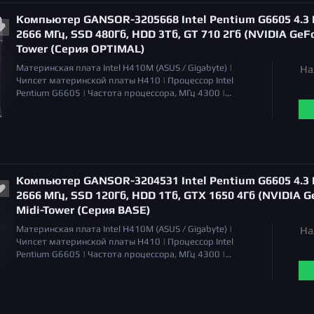
Общий объем накопителей HDD
отсутствует |
Компьютер GANSOR-3205668 Intel Pentium G6605 4.3 Г
Оптический привод
отсутствует |
2666 МГц, SSD 480Гб, HDD 3Тб, GT 710 2Гб (NVIDIA GeFor
Tower (Серия OPTIMAL)
Материнская плата
Intel H410M (ASUS / Gigabyte) |
На
Чипсет материнской платы
H410 |
Процессор
Intel
Pentium G6605 |
Частота процессора, МГц
4300 |
Охлаждение процессора
Система воздушного
охлаждения |
Уровень шума
17 - 21 дБа (PWM) |
Объём
оперативной памяти
8 Гб |
Тип памяти
DDR4 |
Серия
видеокарт
NVIDIA GeForce GT 710 |
Тип видеокарты
дискретная |
Общий объем накопителей SSD
500 Гб |
Общий объем накопителей HDD
3 Тб |
Оптический
Компьютер GANSOR-3204531 Intel Pentium G6605 4.3 Г
привод
отсутствует |
2666 МГц, SSD 120Гб, HDD 1Тб, GTX 1650 4Гб (NVIDIA Ge
Midi-Tower (Серия BASE)
Материнская плата
Intel H410M (ASUS / Gigabyte) |
На
Чипсет материнской платы
H410 |
Процессор
Intel
Pentium G6605 |
Частота процессора, МГц
4300 |
Охлаждение процессора
Система воздушного
охлаждения |
Уровень шума
17 - 21 дБа (PWM) |
Объём
оперативной памяти
8 Гб |
Тип памяти
DDR4 |
Серия
видеокарт
NVIDIA GeForce GTX 1650 |
Тип видеокарты