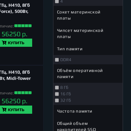
4
Гц, H410, 8Гб
orce), 500Вт,
Сокет материнской
платы
личие:
Чипсет материнской
56250 р.
платы
КУПИТЬ
Тип памяти
DDR4
Объём оперативной
Гц, H410, 8Гб
памяти
Вт, Midi-Tower
8 Гб
личие:
16 Гб
56250 р.
32 Гб
КУПИТЬ
Частота памяти
Общий объем
накопителей SSD