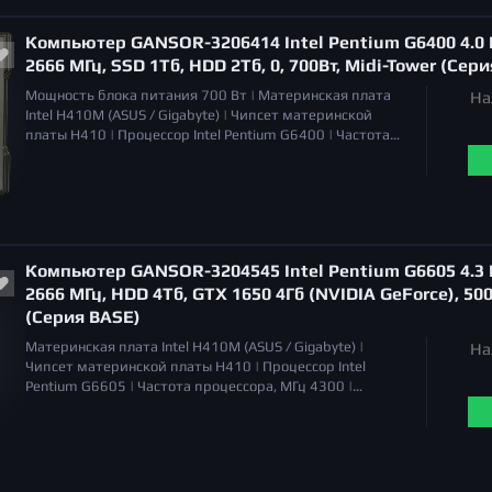
встроенная в процессор |
Общий объем накопителей
SSD
отсутствует |
Общий объем накопителей HDD
1 Тб |
Компьютер GANSOR-3206414 Intel Pentium G6400 4.0 Г
Оптический привод
отсутствует |
2666 МГц, SSD 1Тб, HDD 2Тб, 0, 700Вт, Midi-Tower (Сер
Мощность блока питания
700 Вт |
Материнская плата
На
Intel H410M (ASUS / Gigabyte) |
Чипсет материнской
платы
H410 |
Процессор
Intel Pentium G6400 |
Частота
процессора, МГц
4000 |
Охлаждение процессора
Система воздушного охлаждения |
Уровень шума
17 - 21
дБа (PWM) |
Объём оперативной памяти
16 Гб |
Тип
памяти
DDR4 |
Общий объем накопителей SSD
1 Тб |
Общий объем накопителей HDD
2 Тб |
Оптический
привод
отсутствует |
Компьютер GANSOR-3204545 Intel Pentium G6605 4.3 Г
2666 МГц, HDD 4Тб, GTX 1650 4Гб (NVIDIA GeForce), 500
(Серия BASE)
Материнская плата
Intel H410M (ASUS / Gigabyte) |
На
Чипсет материнской платы
H410 |
Процессор
Intel
Pentium G6605 |
Частота процессора, МГц
4300 |
Охлаждение процессора
Система воздушного
охлаждения |
Уровень шума
17 - 21 дБа (PWM) |
Объём
оперативной памяти
8 Гб |
Тип памяти
DDR4 |
Серия
видеокарт
NVIDIA GeForce GTX 1650 |
Тип видеокарты
дискретная |
Общий объем накопителей SSD