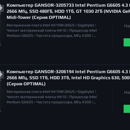
привод
отсутствует |
Компьютер GANSOR-3205733 Intel Pentium G6605 4.3 Г
2666 МГц, SSD 480Гб, HDD 1Тб, GT 1030 2Гб (NVIDIA GeF
Midi-Tower (Серия OPTIMAL)
Материнская плата
Intel H410M (ASUS / Gigabyte) |
На
Чипсет материнской платы
H410 |
Процессор
Intel
Pentium G6605 |
Частота процессора, МГц
4300 |
Охлаждение процессора
Система воздушного
охлаждения |
Уровень шума
17 - 21 дБа (PWM) |
Объём
оперативной памяти
8 Гб |
Тип памяти
DDR4 |
Серия
видеокарт
NVIDIA GeForce GT 1030 |
Тип видеокарты
дискретная |
Общий объем накопителей SSD
500 Гб |
Общий объем накопителей HDD
1 Тб |
Оптический
Компьютер GANSOR-3206194 Intel Pentium G6605 4.3 Г
привод
отсутствует |
2666 МГц, SSD 1Тб, HDD 3Тб, Intel HD Graphics 630, 500
(Серия OPTIMAL)
Материнская плата
Intel H410M (ASUS / Gigabyte) |
На
Чипсет материнской платы
H410 |
Процессор
Intel
Pentium G6605 |
Частота процессора, МГц
4300 |
Охлаждение процессора
Система воздушного
охлаждения |
Уровень шума
17 - 21 дБа (PWM) |
Объём
оперативной памяти
8 Гб |
Тип памяти
DDR4 |
Серия
видеокарт
Intel HD Graphics 630 |
Тип видеокарты
встроенная в процессор |
Общий объем накопителей