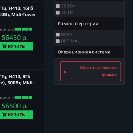
500 Вт
Гц, H410, 16Гб
700 Вт
00Вт, Midi-Tower
Компьютер серии
личие:
BASE
56450 р.
OPTIMAL
КУПИТЬ
Операционная система
Сбросить результаты
фильтра
Гц, H410, 8Гб
), 500Вт, Midi-
личие:
56500 р.
КУПИТЬ