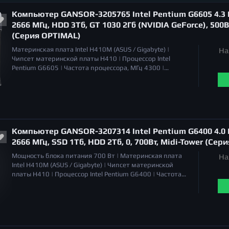
Компьютер GANSOR-3205765 Intel Pentium G6605 4.3 Г
2666 МГц, HDD 3Тб, GT 1030 2Гб (NVIDIA GeForce), 500В
(Серия OPTIMAL)
Материнская плата
Intel H410M (ASUS / Gigabyte) |
На
Чипсет материнской платы
H410 |
Процессор
Intel
Pentium G6605 |
Частота процессора, МГц
4300 |
Охлаждение процессора
Система воздушного
охлаждения |
Уровень шума
17 - 21 дБа (PWM) |
Объём
оперативной памяти
16 Гб |
Тип памяти
DDR4 |
Серия
видеокарт
NVIDIA GeForce GT 1030 |
Тип видеокарты
дискретная |
Общий объем накопителей SSD
отсутствует |
Общий объем накопителей HDD
3 Тб |
Компьютер GANSOR-3207314 Intel Pentium G6400 4.0 Г
Оптический привод
отсутствует |
2666 МГц, SSD 1Тб, HDD 2Тб, 0, 700Вт, Midi-Tower (Се
Мощность блока питания
700 Вт |
Материнская плата
На
Intel H410M (ASUS / Gigabyte) |
Чипсет материнской
платы
H410 |
Процессор
Intel Pentium G6400 |
Частота
процессора, МГц
4000 |
Охлаждение процессора
Система воздушного охлаждения |
Уровень шума
17 - 21
дБа (PWM) |
Объём оперативной памяти
16 Гб |
Тип
памяти
DDR4 |
Общий объем накопителей SSD
1 Тб |
Общий объем накопителей HDD
2 Тб |
Оптический