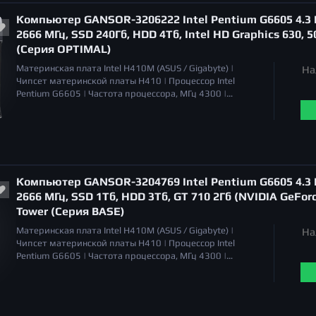
отсутствует |
Общий объем накопителей HDD
4 Тб |
Компьютер GANSOR-3206222 Intel Pentium G6605 4.3 Г
Оптический привод
отсутствует |
2666 МГц, SSD 240Гб, HDD 4Тб, Intel HD Graphics 630, 5
(Серия OPTIMAL)
Материнская плата
Intel H410M (ASUS / Gigabyte) |
На
Чипсет материнской платы
H410 |
Процессор
Intel
Pentium G6605 |
Частота процессора, МГц
4300 |
Охлаждение процессора
Система воздушного
охлаждения |
Уровень шума
17 - 21 дБа (PWM) |
Объём
оперативной памяти
16 Гб |
Тип памяти
DDR4 |
Серия
видеокарт
Intel HD Graphics 630 |
Тип видеокарты
встроенная в процессор |
Общий объем накопителей
SSD
250 Гб |
Общий объем накопителей HDD
4 Тб |
Компьютер GANSOR-3204769 Intel Pentium G6605 4.3 Г
Оптический привод
отсутствует |
2666 МГц, SSD 1Тб, HDD 3Тб, GT 710 2Гб (NVIDIA GeForce
Tower (Серия BASE)
Материнская плата
Intel H410M (ASUS / Gigabyte) |
На
Чипсет материнской платы
H410 |
Процессор
Intel
Pentium G6605 |
Частота процессора, МГц
4300 |
Охлаждение процессора
Система воздушного
охлаждения |
Уровень шума
17 - 21 дБа (PWM) |
Объём
оперативной памяти
8 Гб |
Тип памяти
DDR4 |
Серия
видеокарт
NVIDIA GeForce GT 710 |
Тип видеокарты