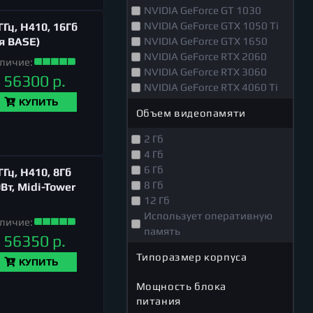
NVIDIA GeForce GT 1030
NVIDIA GeForce GTX 1050 Ti
Гц, H410, 16Гб
ия BASE)
NVIDIA GeForce GTX 1650
NVIDIA GeForce RTX 2060
личие:
NVIDIA GeForce RTX 3060
56300 р.
NVIDIA GeForce RTX 4060 Ti
КУПИТЬ
Объем видеопамяти
2 Гб
4 Гб
6 Гб
Гц, H410, 8Гб
8 Гб
Вт, Midi-Tower
12 Гб
Использует оперативную
личие:
память
56350 р.
Типоразмер корпуса
КУПИТЬ
Мощность блока
питания