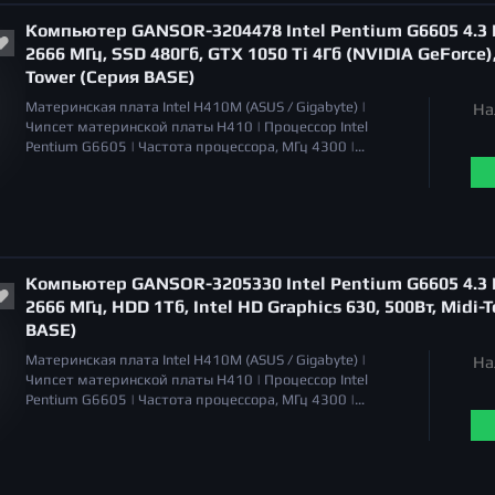
SSD
1 Тб |
Общий объем накопителей HDD
3 Тб |
Компьютер GANSOR-3204478 Intel Pentium G6605 4.3 Г
Оптический привод
отсутствует |
2666 МГц, SSD 480Гб, GTX 1050 Ti 4Гб (NVIDIA GeForce),
Tower (Серия BASE)
Материнская плата
Intel H410M (ASUS / Gigabyte) |
На
Чипсет материнской платы
H410 |
Процессор
Intel
Pentium G6605 |
Частота процессора, МГц
4300 |
Охлаждение процессора
Система воздушного
охлаждения |
Уровень шума
17 - 21 дБа (PWM) |
Объём
оперативной памяти
16 Гб |
Тип памяти
DDR4 |
Серия
видеокарт
NVIDIA GeForce GTX 1050 Ti |
Тип видеокарты
дискретная |
Общий объем накопителей SSD
500 Гб |
Общий объем накопителей HDD
отсутствует |
Компьютер GANSOR-3205330 Intel Pentium G6605 4.3 Г
Оптический привод
отсутствует |
2666 МГц, HDD 1Тб, Intel HD Graphics 630, 500Вт, Midi-
BASE)
Материнская плата
Intel H410M (ASUS / Gigabyte) |
На
Чипсет материнской платы
H410 |
Процессор
Intel
Pentium G6605 |
Частота процессора, МГц
4300 |
Охлаждение процессора
Система воздушного
охлаждения |
Уровень шума
17 - 21 дБа (PWM) |
Объём
оперативной памяти
32 Гб |
Тип памяти
DDR4 |
Серия
видеокарт
Intel HD Graphics 630 |
Тип видеокарты