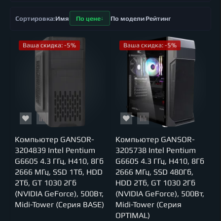
Имя
По цене
По модели
Рейтинг
Ваша скидка: -5%
Ваша скидка: -5%
Компьютер GANSOR-
Компьютер GANSOR-
3204839 Intel Pentium
3205738 Intel Pentium
G6605 4.3 ГГц, H410, 8Гб
G6605 4.3 ГГц, H410, 8Гб
2666 МГц, SSD 1Тб, HDD
2666 МГц, SSD 480Гб,
2Тб, GT 1030 2Гб
HDD 2Тб, GT 1030 2Гб
(NVIDIA GeForce), 500Вт,
(NVIDIA GeForce), 500Вт,
Midi-Tower (Серия BASE)
Midi-Tower (Серия
OPTIMAL)