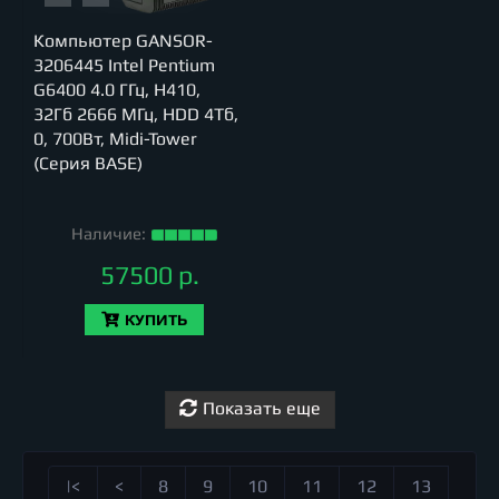
Компьютер GANSOR-
3206445 Intel Pentium
G6400 4.0 ГГц, H410,
32Гб 2666 МГц, HDD 4Тб,
0, 700Вт, Midi-Tower
(Серия BASE)
Наличие:
57500 р.
КУПИТЬ
Показать еще
|<
<
8
9
10
11
12
13