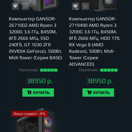
Компьютер GANSOR-
Компьютер GANSOR-
2671002 AMD Ryzen 3
2719490 AMD Ryzen 3
3200G 3.6 ГГц, B450M,
3200G 3.6 ГГц, B450M,
8Гб 2666 МГц, SSD
8Гб 2666 МГц, HDD 1Тб,
240Гб, GT 1030 2Гб
RX Vega 8 (AMD
(NVIDIA GeForce), 500Вт,
Radeon), 500Вт, Midi-
Midi-Tower (Серия BASE)
Tower (Серия
ADVANCED)
Наличие:
Наличие:
38950 р.
38950 р.
КУПИТЬ
КУПИТЬ
Ваша скидка: -4%