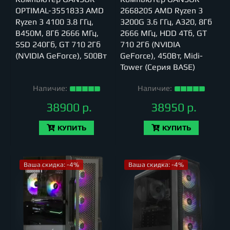
OPTIMAL-3551833 AMD
2668205 AMD Ryzen 3
Ryzen 3 4100 3.8 ГГц,
3200G 3.6 ГГц, A320, 8Гб
B450M, 8Гб 2666 МГц,
2666 МГц, HDD 4Тб, GT
SSD 240Гб, GT 710 2Гб
710 2Гб (NVIDIA
(NVIDIA GeForce), 500Вт
GeForce), 450Вт, Midi-
Tower (Серия BASE)
Наличие:
Наличие:
38900 р.
38950 р.
КУПИТЬ
КУПИТЬ
Ваша скидка: -4%
Ваша скидка: -4%