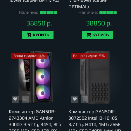
Tower (Серия OPTIMAL)
Midi-Tower (Серия
OPTIMAL)
Наличие:
Наличие:
38850 р.
38850 р.
КУПИТЬ
КУПИТЬ
Ваша скидка: -4%
Ваша скидка: -5%
Компьютер GANSOR-
Компьютер GANSOR-
2743304 AMD Athlon
3072502 Intel i3-10105
3000G 3.5 ГГц, B450, 8Гб
3.7 ГГц, H410, 16Гб 2666
2666 МГц, SSD 1Тб, RX
МГц, SSD 240Гб, Intel HD