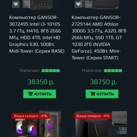
Компьютер GANSOR-
Компьютер GANSOR-
3072495 Intel i3-10105
2729144 AMD Athlon
3.7 ГГц, H410, 8Гб 2666
3000G 3.5 ГГц, A320, 8Гб
МГц, HDD 4Тб, Intel HD
2666 МГц, SSD 1Тб, GT
Graphics 630, 500Вт,
1030 2Гб (NVIDIA
Midi-Tower (Серия BASE)
GeForce), 450Вт, Mini-
Tower (Серия START)
Наличие:
Наличие:
38350 р.
38750 р.
КУПИТЬ
КУПИТЬ
Ваша скидка: -4%
Ваша скидка: -4%